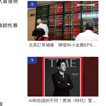
入最後倒
8
賴韌性夥
北美訂單補爆 聯發科小金雞EPS至27.12元
9
AI和你讀的不同！實測《時代》驚揭1真相