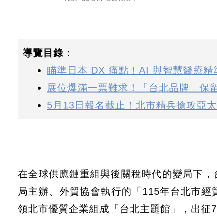
導覽目錄：
瞄準日本 DX 痛點！AI 與智慧醫療
展位爆滿一票難求！「台北品牌」保
5月13日報名截止！北市精兵搶攻亞
在全球供應鏈重組與後關稅時代的變局下，
局主辦、外貿協會執行的「115年台北市
領北市優質企業組成「台北主題館」，出征