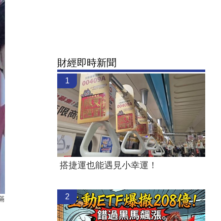
財經即時新聞
1
搭捷運也能遇見小幸運！
2
滿
。