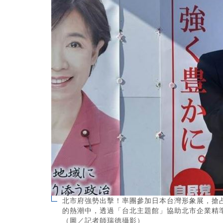
北市府強勢出擊！率團參加日本台灣形象展，搶占
的熱潮中，透過「台北主題館」協助北市企業精
（圖／記者師瑞德攝影）