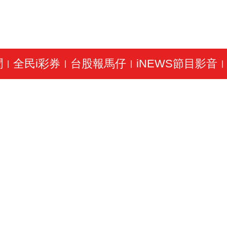
聞
全民i彩券
台股報馬仔
iNEWS節目影音
|
|
|