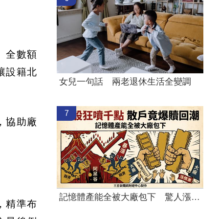
、全數額
讓設籍北
女兒一句話 兩老退休生活全變調
7
，協助廠
記憶體產能全被大廠包下 驚人漲價潮來襲
，精準布