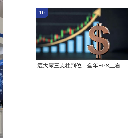
10
這大廠三支柱到位 全年EPS上看5.68元