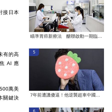
對接日本
瞄準胃癌新療法 醣聯啟動一期臨床試驗！
5
未有的高
AI 應
00萬美
7年前遭譏傻逼！他逆襲超車中國前首富
本關鍵決
6