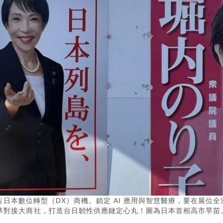
日本數位轉型（DX）商機。鎖定 AI 應用與智慧醫療，要在展位全
準對接大商社，打造台日韌性供應鏈定心丸！圖為日本首相高市早苗