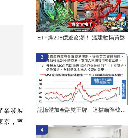
ETF爆208億逃命潮！ 溫建勳揭買盤
3
記憶體加金融雙王牌 這檔瞄準韓股長牛！
產業發展
東京，率
4