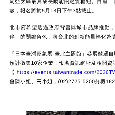
局亞太區最具成長動能的經貿樞紐。目前「
數，報名將於5月13日下午3點截止。
北市府希望透過政府背書與城市品牌推動
伴」的關鍵角色，將台北的創新能量轉化為
「日本臺灣形象展-臺北主題館」參展徵選自即
預計徵集10家企業，報名資訊網址及相關資
【
https://events.taiwantrade.com/2026
會陳小姐、高小姐，(02)2725-5200分機182