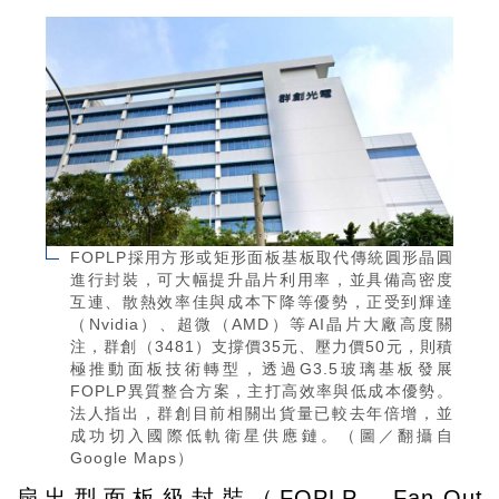
FOPLP採用方形或矩形面板基板取代傳統圓形晶圓
進行封裝，可大幅提升晶片利用率，並具備高密度
互連、散熱效率佳與成本下降等優勢，正受到輝達
（Nvidia）、超微（AMD）等AI晶片大廠高度關
注，群創（3481）支撐價35元、壓力價50元，則積
極推動面板技術轉型，透過G3.5玻璃基板發展
FOPLP異質整合方案，主打高效率與低成本優勢。
法人指出，群創目前相關出貨量已較去年倍增，並
成功切入國際低軌衛星供應鏈。（圖／翻攝自
Google Maps）
扇出型面板級封裝（FOPLP，Fan-Out