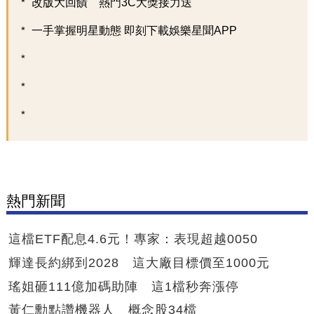
改版大回饋 熱門3C大獎接力送
一手掌握明星動態 即刻下載娛樂星聞APP
熱門新聞
這檔ETF配息4.6元！專家：表現超越0050
輝達長約綁到2028 這大廠目標價至1000元
瑤姐砸111億加碼助陣 這1檔秒奔漲停
黃仁勳點讚機器人 概念股34檔