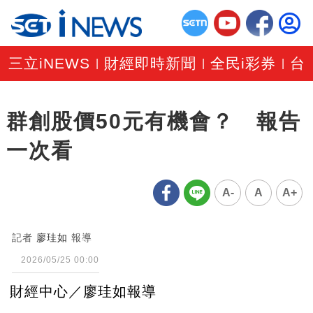
三立iNEWS
財經即時新聞
全民i彩券
台
|
|
|
群創股價50元有機會？ 報告
一次看
A-
A
A+
記者
廖珪如
報導
2026/05/25 00:00
財經中心／廖珪如報導