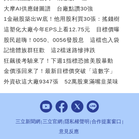
大摩AI供應鏈圖譜 台廠點讚30強
1金融股築出W底！他用股利買30張：搖錢樹
這塑化大廠今年EPS上看12.75元 目標價曝
股民超嗨！0050、0056發股息 這檔也入袋
記憶體族群狂歡 這2檔迷路慘摔跌
狂飆後考驗來了！下週1指標恐掀美股暴動
金價漲回來了！最新目標價突破「這數字」
外資砍這大廠9347張 52萬股東滿嘴韭菜味
三立新聞網
三立官網
隱私權聲明
合作提案窗口
意見反應