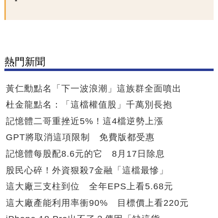
熱門新聞
黃仁勳點名「下一波浪潮」這族群全面噴出
杜金龍點名：「這檔權值股」千萬別長抱
記憶體二哥重挫近5%！這4檔逆勢上漲
GPT將取消這項限制 免費版都受惠
記憶體每股配8.6元的它 8月17日除息
股民心碎！外資狠殺7金融「這檔最慘」
這大廠三支柱到位 全年EPS上看5.68元
這大廠產能利用率衝90% 目標價上看220元