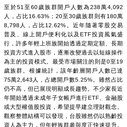
至於51至60歲族群開戶人數為238萬4,092
人，占比16.63%；20至30歲族群則有180萬
8,798人，占比12.62%。近年隨著零股交易
普及、線上開戶便利化以及ETF投資風氣盛
行，許多年輕上班族開始透過定期定額、長期
投資方式進入股市，逐漸改變過去以短線操作
為主的投資模式。最受市場關注的則是0至19
歲族群。根據統計，該年齡層開戶人數已達
75萬2,643人，占總開戶數5.25%。雖然占比
仍不高，但已展現明顯成長趨勢。不少家長近
年開始透過未成年子女帳戶進行ETF、金融股
或大型權值股投資，希望提早建立理財觀念。
觀察整體結構可以發現，台股雖然仍以熟齡投
資人為主力，但年輕族群參與度正快速提升。