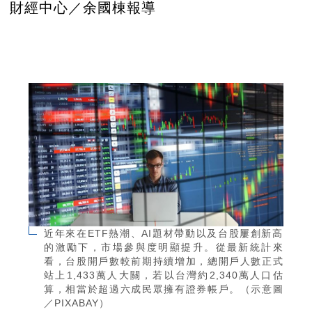
財經中心／余國棟報導
近年來在ETF熱潮、AI題材帶動以及台股屢創新高
的激勵下，市場參與度明顯提升。從最新統計來
看，台股開戶數較前期持續增加，總開戶人數正式
站上1,433萬人大關，若以台灣約2,340萬人口估
算，相當於超過六成民眾擁有證券帳戶。（示意圖
／PIXABAY）