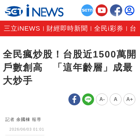
三立iNEWS
財經即時新聞
全民i彩券
台
|
|
|
全民瘋炒股！台股近1500萬開
戶數創高 「這年齡層」成最
大炒手
A-
A
A+
記者
余國棟
報導
2026/06/03 01:01