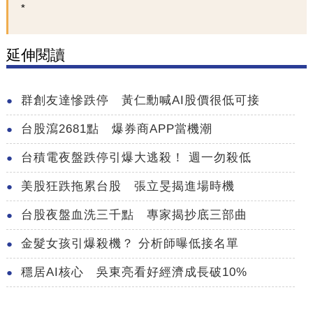
延伸閱讀
群創友達慘跌停 黃仁勳喊AI股價很低可接
台股瀉2681點 爆券商APP當機潮
台積電夜盤跌停引爆大逃殺！ 週一勿殺低
美股狂跌拖累台股 張立旻揭進場時機
台股夜盤血洗三千點 專家揭抄底三部曲
金髮女孩引爆殺機？ 分析師曝低接名單
穩居AI核心 吳東亮看好經濟成長破10%