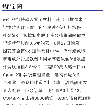
熱門新聞
南亞科加持轉入電子材料 南亞目標價來了
記憶體族群狂歡 它告終連4亮紅燈漲停
杜金龍公開6檔私房股！曝台積電關鍵價位
記憶體每股配8.6元的它 8月17日除息
國安基金第9次護盤暴賺81% 歷年績效曝
聯電成外資提款機！國家隊霸氣砸8億護盤
外資砍這檔3.8萬張 它讓99萬人鬆一口氣
SpaceX財報後星艦量產 進補台廠3強
台積電、聯發科咋選？杜金龍一語點醒網友
這大廠吞三巨頭訂單 明年EPS上看42元
CSP資本支出超8800億鎂 ASIC補台廠18強