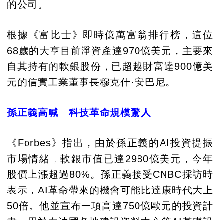
的公司。
根據《富比士》即時億萬富翁排行榜，這位
68歲的大亨目前淨資產達970億美元，主要來
自其持有的軟銀股份，已超越財富達900億美
元的信實工業董事長穆克什·安巴尼。
孫正義高喊 科技革命規模驚人
《Forbes》指出，由於孫正義的AI投資提振
市場情緒，軟銀市值已達2980億美元，今年
股價上漲超過80%。孫正義接受CNBC採訪時
表示，AI革命帶來的機會可能比達康時代大上
50倍。他並宣布一項高達750億歐元的投資計