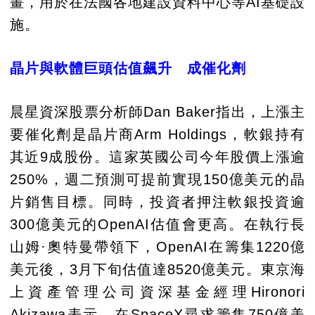
畫，用於在法國各地建設資料中心等AI基礎設
施。
晶片與軟體巨頭估值飆升 成催化劑
晨星資深股票分析師Dan Baker指出，上漲主
要催化劑是晶片商Arm Holdings，軟銀持有
其近9成股份。這家英國公司今年股價上漲逾
250%，週二預測可提前實現150億美元的晶
片銷售目標。同時，投資者押注軟銀投資逾
300億美元的OpenAI估值會更高。在執行長
山姆·奧特曼帶領下，OpenAI在籌集1220億
美元後，3月下旬估值達8520億美元。東京海
上資產管理公司資深基金經理Hironori
Akizawa表示，在SpaceX尋求籌集750億美