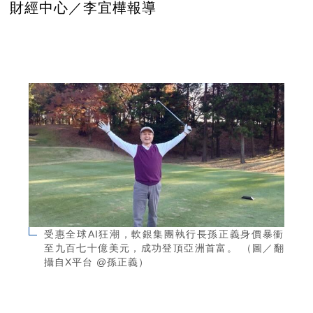
財經中心／李宜樺報導
受惠全球AI狂潮，軟銀集團執行長孫正義身價暴衝
至九百七十億美元，成功登頂亞洲首富。 （圖／翻
攝自X平台 @孫正義）