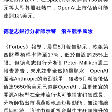
元等大型募股狂熱中，OpenAI上市估值可能
達到1兆美元。
德意志銀行分析師示警 潛在競爭風險
《Forbes》報導，晨星5月報告顯示，軟銀第
四財季槓桿率降至17%，低於自設的25%上
限。但德意志銀行分析師Peter Milliken週二
報告警告，未來並非全然順風順水。OpenAI
面臨Anthropic的激烈競爭，後者5月融資後估
值達9650億美元已超越OpenAI，且更便宜的
開源AI模型在全球流行也可能損害銷售成長。
分析師指出市場過度執迷短期動能，無法描繪
長期軌跡。這波由精明投資與牛市狂熱推升的