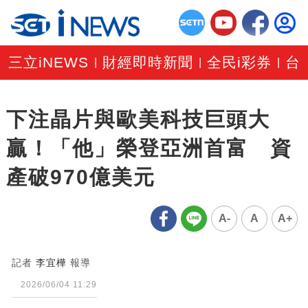
三立iNEWS
財經即時新聞
全民i彩券
台
|
|
|
下注晶片與歐美科技巨頭大
贏！「他」榮登亞洲首富 資
產破970億美元
A-
A
A+
記者
李宜樺
報導
2026/06/04 11:29