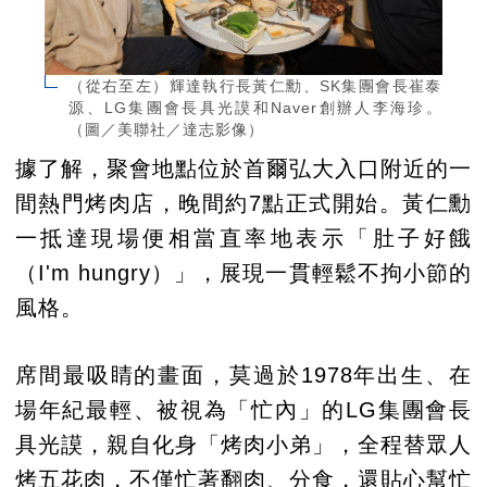
（從右至左）輝達執行長黃仁勳、SK集團會長崔泰
源、LG集團會長具光謨和Naver創辦人李海珍。
（圖／美聯社／達志影像）
據了解，聚會地點位於首爾弘大入口附近的一
間熱門烤肉店，晚間約7點正式開始。黃仁勳
一抵達現場便相當直率地表示「肚子好餓
（I'm hungry）」，展現一貫輕鬆不拘小節的
風格。
席間最吸睛的畫面，莫過於1978年出生、在
場年紀最輕、被視為「忙內」的LG集團會長
具光謨，親自化身「烤肉小弟」，全程替眾人
烤五花肉，不僅忙著翻肉、分食，還貼心幫忙