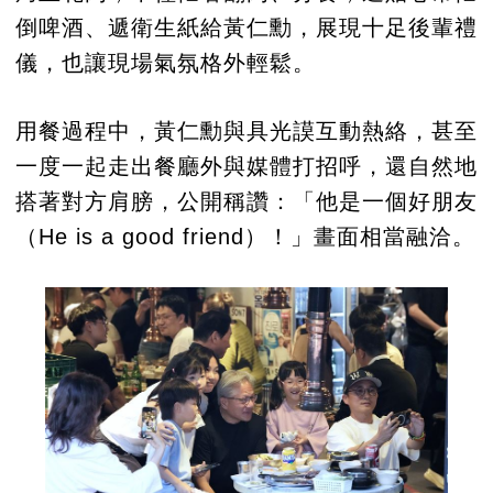
倒啤酒、遞衛生紙給黃仁勳，展現十足後輩禮
儀，也讓現場氣氛格外輕鬆。
用餐過程中，黃仁勳與具光謨互動熱絡，甚至
一度一起走出餐廳外與媒體打招呼，還自然地
搭著對方肩膀，公開稱讚：「他是一個好朋友
（He is a good friend）！」畫面相當融洽。