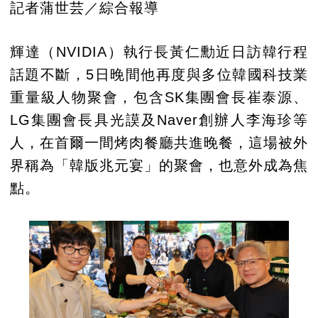
記者蒲世芸／綜合報導
輝達（NVIDIA）執行長黃仁勳近日訪韓行程
話題不斷，5日晚間他再度與多位韓國科技業
重量級人物聚會，包含SK集團會長崔泰源、
LG集團會長具光謨及Naver創辦人李海珍等
人，在首爾一間烤肉餐廳共進晚餐，這場被外
界稱為「韓版兆元宴」的聚會，也意外成為焦
點。