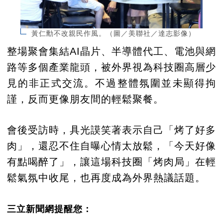
黃仁勳不改親民作風。（圖／美聯社／達志影像）
整場聚會集結AI晶片、半導體代工、電池與網
路等多個產業龍頭，被外界視為科技圈高層少
見的非正式交流。不過整體氛圍並未顯得拘
謹，反而更像朋友間的輕鬆聚餐。
會後受訪時，具光謨笑著表示自己「烤了好多
肉」，還忍不住自曝心情太放鬆，「今天好像
有點喝醉了」，讓這場科技圈「烤肉局」在輕
鬆氣氛中收尾，也再度成為外界熱議話題。
三立新聞網提醒您：