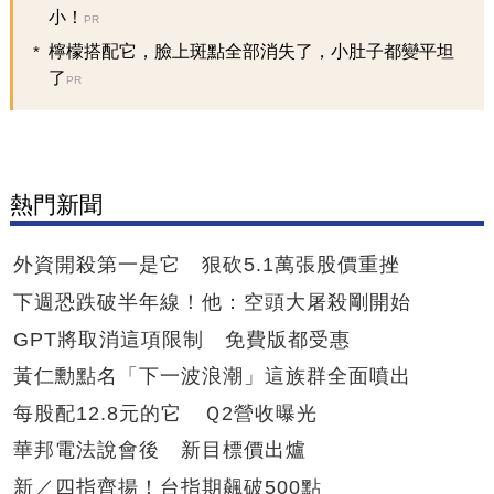
小！
PR
檸檬搭配它，臉上斑點全部消失了，小肚子都變平坦
了
PR
熱門新聞
外資開殺第一是它 狠砍5.1萬張股價重挫
下週恐跌破半年線！他：空頭大屠殺剛開始
GPT將取消這項限制 免費版都受惠
黃仁勳點名「下一波浪潮」這族群全面噴出
每股配12.8元的它 Ｑ2營收曝光
華邦電法說會後 新目標價出爐
新／四指齊揚！台指期飆破500點