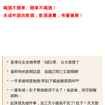
喝酒不開車、開車不喝酒！
未成年請勿飲酒，飲酒過量，有礙健康！
姜厚任女友稱學歷「3碩1博」 台大發聲了
最即時的新聞話題 追蹤訂閱三立新聞網
一手掌握明星動態 即刻下載娛樂星聞APP
一週有感！肚子整個都消下去了！免節食，排空順暢
就夠
PR
起床就先做件事，沒三天小腹就不見了! 肚子一天天變