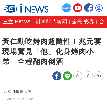
三立iNEWS
財經即時新聞
全民i彩券
台
|
|
|
黃仁勳吃烤肉超隨性！兆元宴
現場驚見「他」化身烤肉小
弟 全程翻肉倒酒
A-
A
A+
記者
蒲世芸
報導
2026/06/06 14:54