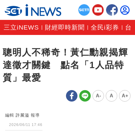
三立iNEWS
財經即時新聞
全民i彩券
台
|
|
|
聰明人不稀奇！黃仁勳親揭輝
達徵才關鍵 點名「1人品特
質」最愛
A-
A
A+
編輯
許展溢
報導
2026/06/11 17:46