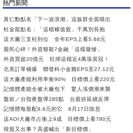
熱門新聞
黃仁勳點名「下一波浪潮」這族群全面噴出
杜金龍點名：「這檔權值股」千萬別長抱
這大廠三支柱到位 全年EPS上看5.68元
股民心碎！外資狠殺7金融「這檔最慘」
外資買超20億元 狂掃這檔近4萬張居冠！
北美訂單補爆 聯發科小金雞EPS至27.12元
這大廠產能利用率衝90% 目標價上看220元
記憶體產能全被大廠包下 驚人漲價潮來襲
盤前／台指夜盤彈285點 台股拚延續反彈
記憶體每股配8.6元的它 8月17日除息
這AOI大廠市占衝上9成 目標價上看780元
韓股又出事？高盛喊出「新目標價」