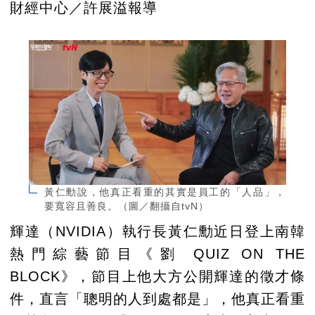
財經中心／許展溢報導
黃仁勳說，他真正看重的其實是員工的「人品」，
要寬容且善良。（圖／翻攝自tvN）
輝達（NVIDIA）執行長黃仁勳近日登上南韓
熱門綜藝節目《劉 QUIZ ON THE
BLOCK》，節目上他大方公開輝達的徵才條
件，直言「聰明的人到處都是」，他真正看重