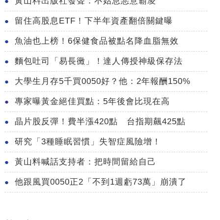
黃山料出版社發聲：不姑息惡意霸凌
留住高股息ETF！下半年資產翻倍關鍵曝
魚油也上榜！6保健食品被點名降血脂無效
麵包吐司「易長黴」！達人傳授神級保存法
大學生月存5千買0050好？他：2年報酬150%
專家曝黃金絕佳買點：5年後會比現在高
晶片股反彈！費半漲420點 台指期飆425點
研究「3種睡眠習慣」失智症風險增！
黃山料喊話支持者：把時間留給自己
他跟風買0050正2「不到1週虧73萬」崩潰了