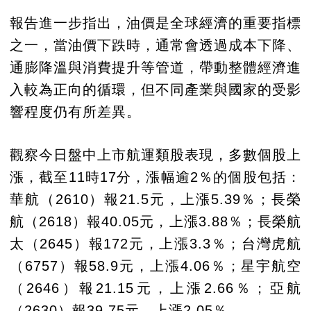
報告進一步指出，油價是全球經濟的重要指標
之一，當油價下跌時，通常會透過成本下降、
通膨降溫與消費提升等管道，帶動整體經濟進
入較為正向的循環，但不同產業與國家的受影
響程度仍有所差異。
觀察今日盤中上市航運類股表現，多數個股上
漲，截至11時17分，漲幅逾2％的個股包括：
華航（2610）報21.5元，上漲5.39％；長榮
航（2618）報40.05元，上漲3.88％；長榮航
太（2645）報172元，上漲3.3％；台灣虎航
（6757）報58.9元，上漲4.06％；星宇航空
（2646）報21.15元，上漲2.66％；亞航
（2630）報39.75元，上漲2.05％。