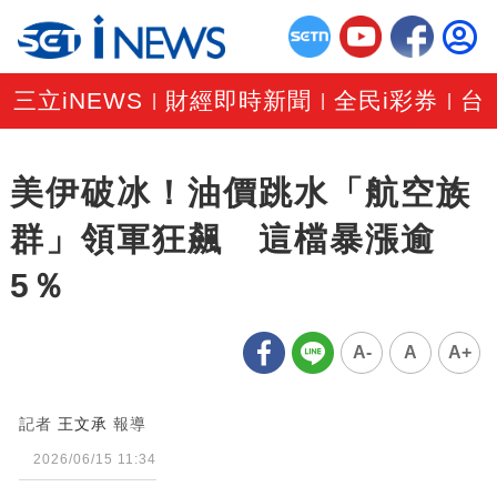
三立iNEWS
財經即時新聞
全民i彩券
台
|
|
|
美伊破冰！油價跳水「航空族
群」領軍狂飆 這檔暴漲逾
5％
A-
A
A+
記者
王文承
報導
2026/06/15 11:34