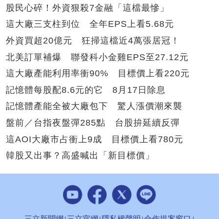
股民心碎！外資狠殺7金融「這檔最慘」
這大廠三支柱到位 全年EPS上看5.68元
外資買超20億元 狂掃這檔近4萬張居冠！
北美訂單補爆 聯發科小金雞EPS至27.12元
這大廠產能利用率衝90% 目標價上看220元
記憶體每股配8.6元的它 8月17日除息
記憶體產能全被大廠包下 驚人漲價潮來襲
盤前／台指夜盤彈285點 台股拚延續反彈
這AOI大廠市占衝上9成 目標價上看780元
韓股又出事？高盛喊出「新目標價」
三立新聞網
三立官網
隱私權聲明
合作提案窗口