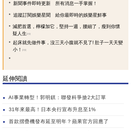
新聞事件即時更新 所有消息一手掌握！
追蹤訂閱娛樂星聞 給你最即時的娛樂星鮮事
減肥首選，檸檬加它，堅持一週，腰細了，瘦到你懷
疑人生
PR
起床就先做件事，沒三天小腹就不見了! 肚子一天天變
小！
PR
延伸閱讀
AI事業轉型！郭明錤：聯發科爭搶2大訂單
31年來最高！日本央行宣布升息至1%
首款摺疊機發布延至明年？蘋果官方回應了