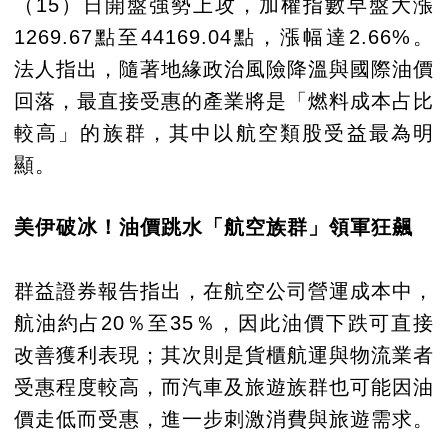
（15）日開盤強勢上攻，加權指數早盤大漲
1269.67點至44169.04點，漲幅達2.66%。
法人指出，隨著地緣政治風險降溫與國際油價
回落，最直接受惠的產業將是「燃料成本占比
較高」的族群，其中以航空類股受益最為明
顯。
美伊破冰！油價跳水「航空族群」領軍狂飆
群益證券報告指出，在航空公司營運成本中，
航油約占20％至35％，因此油價下跌可直接
改善獲利表現；其次則是貨櫃航運與物流業者
受惠程度較高，而汽車及旅遊族群也可能因油
價走低而受惠，進一步刺激消費與旅遊需求。