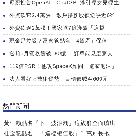
母親控告OpenAI ChatGPT涉引導女兒輕生
外資砍它2.4萬張 散戶撐腰股價逆漲近6%
外資砍逾2萬張！國家隊7億護盤「這檔」
現金是垃圾？富爸爸點名「4資產」保值
它前5月營收衝破180億 訂單能見度驚人
119倍PSR！他說SpaceX如同「這家泡沫」
法人看好它技術優勢 目標價喊至660元
熱門新聞
黃仁勳點名「下一波浪潮」這族群全面噴出
杜金龍點名：「這檔權值股」千萬別長抱