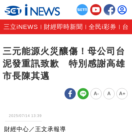
三立iNEWS
財經即時新聞
全民i彩券
台
|
|
|
三元能源火災釀傷！母公司台
泥發重訊致歉 特別感謝高雄
市長陳其邁
A-
A
A+
2025/07/14 13:39
財經中心／王文承報導