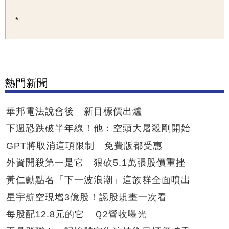
熱門新聞
華邦電法說會後 新目標價出爐
下週恐跌破半年線！他：空頭大屠殺剛開始
GPT將取消這項限制 免費版都受惠
外資開殺第一是它 狠砍5.1萬張股價重挫
黃仁勳點名「下一波浪潮」這族群全面噴出
星宇航空現增3億股！認股規畫一次看
每股配12.8元的它 Ｑ2營收曝光