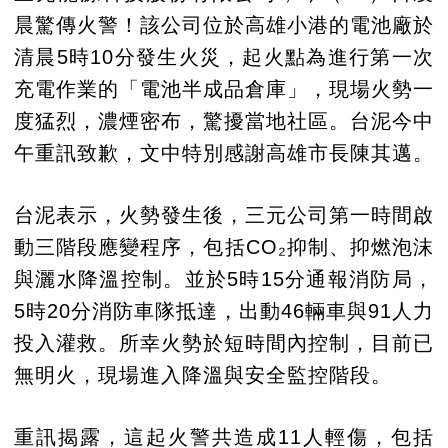
晨驚傳火警！該公司位於高雄小港的電池廠於
清晨5時10分發生火災，起火點為進行第一次
充電作業的「電池半成品倉庫」，現場火勢一
度猛烈，濃煙密布，驚擾當地社區。台泥今中
午重訊致歉，文中特別感謝高雄市長陳其邁。
台泥表示，火勢發生後，三元公司第一時間啟
動三階段應變程序，包括CO₂抑制、抑燃泡沫
與灑水降溫控制。並於5時15分通報消防局，
5時20分消防車隊抵達，出動46輛車與91人力
投入灌救。所幸火勢於短時間內控制，目前已
無明火，現場進入降溫與安全監控階段。
重訊揭露，這起火警共造成11人輕傷，包括