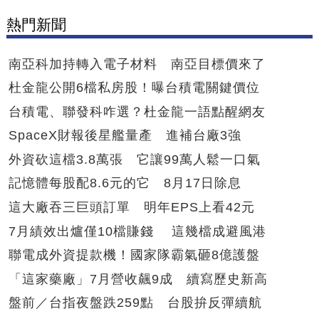
熱門新聞
南亞科加持轉入電子材料 南亞目標價來了
杜金龍公開6檔私房股！曝台積電關鍵價位
台積電、聯發科咋選？杜金龍一語點醒網友
SpaceX財報後星艦量產 進補台廠3強
外資砍這檔3.8萬張 它讓99萬人鬆一口氣
記憶體每股配8.6元的它 8月17日除息
這大廠吞三巨頭訂單 明年EPS上看42元
7月績效出爐僅10檔賺錢 這幾檔成避風港
聯電成外資提款機！國家隊霸氣砸8億護盤
「這家藥廠」7月營收飆9成 續寫歷史新高
盤前／台指夜盤跌259點 台股拚反彈續航