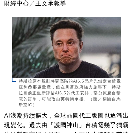
財經中心／王文承報導
特斯拉原本規劃將更高階的AI6.5晶片先鎖定台積電
亞利桑那廠量產，但在川普政府強力施壓下，特斯
拉目前正重新評估AI6.5的代工安排，部分原屬台積
電的訂單，可能改由英特爾承接。（圖／翻攝自馬
斯克IG）
AI浪潮持續擴大，全球晶圓代工版圖也逐漸出
現變化。過去由「護國神山」台積電幾乎獨霸