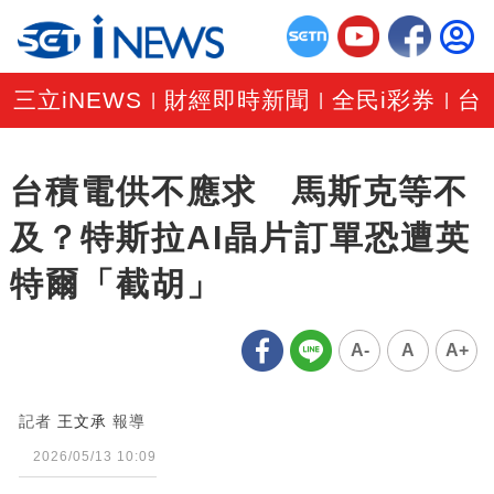
三立iNEWS
財經即時新聞
全民i彩券
台
|
|
|
台積電供不應求 馬斯克等不
及？特斯拉AI晶片訂單恐遭英
特爾「截胡」
A-
A
A+
記者
王文承
報導
2026/05/13 10:09