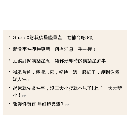
SpaceX財報後星艦量產 進補台廠3強
新聞事件即時更新 所有消息一手掌握！
追蹤訂閱娛樂星聞 給你最即時的娛樂星鮮事
減肥首選，檸檬加它，堅持一週，腰細了，瘦到你懷
疑人生
PR
起床就先做件事，沒三天小腹就不見了! 肚子一天天變
小！
PR
報復性熬夜 癌細胞數攀升
PR