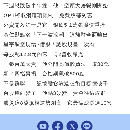
下週恐跌破半年線！他：空頭大屠殺剛開始
GPT將取消這項限制 免費版都受惠
外資開殺第一是它 狠砍5.1萬張股價重挫
黃仁勳點名「下一波浪潮」這族群全面噴出
星宇航空現增3億股！認股規畫一次看
每股配12.8元的它 Ｑ2營收曝光
一張百萬太貴！他公開高價股買法：賺30萬
新／四指齊揚！台指期飆破500點
不是群聯！ 記憶體它靠這技術目標價破千
台股風向變了！他點3改變：資金往這族群
股災這8檔規模逆勢創高 它最猛成長逾10%