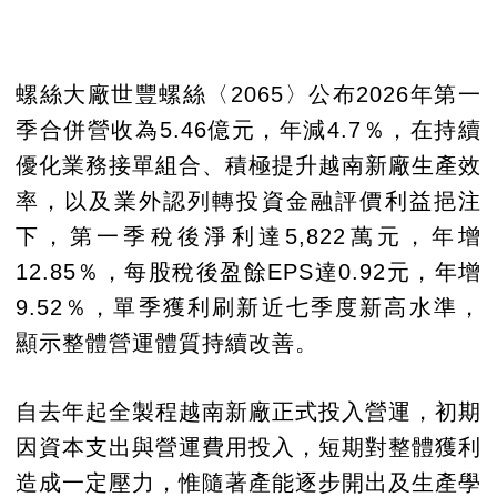
螺絲大廠世豐螺絲〈2065〉公布2026年第一
季合併營收為5.46億元，年減4.7％，在持續
優化業務接單組合、積極提升越南新廠生產效
率，以及業外認列轉投資金融評價利益挹注
下，第一季稅後淨利達5,822萬元，年增
12.85％，每股稅後盈餘EPS達0.92元，年增
9.52％，單季獲利刷新近七季度新高水準，
顯示整體營運體質持續改善。
自去年起全製程越南新廠正式投入營運，初期
因資本支出與營運費用投入，短期對整體獲利
造成一定壓力，惟隨著產能逐步開出及生產學