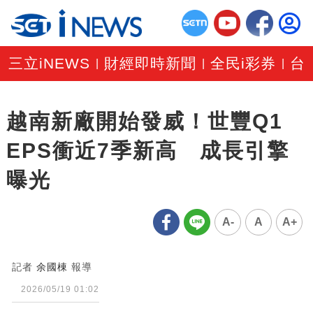
三立iNEWS
財經即時新聞
全民i彩券
台
|
|
|
越南新廠開始發威！世豐Q1
EPS衝近7季新高 成長引擎
曝光
A-
A
A+
記者
余國棟
報導
2026/05/19 01:02