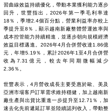
習曲線效益持續優化，帶動本業獲利能力逐步
回升，世豐指出，2026年第一季毛利率達
18％，季增2.4個百分點，營業利益率亦較上
季提升至8％，顯示越南新廠整體營運效率與
成本控管能力持續精進，並逐步朝向規模經濟
效益目標邁進。2026年4月合併營收達1.86億
元，年增5.19％，累計2026年1至4月合併營
收為7.31億元，較去年同期微幅減少
2.36％。
世豐表示，4月營收成長主要受惠於歐、美及
亞洲市場客戶訂單需求維持穩健，加上越南新
廠生產與出貨比重進一步提升至12.71％，加
速去化先前遞延訂單並陸續認列收入，帶動整