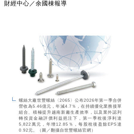
財經中心／余國棟報導
螺絲大廠世豐螺絲〈2065〉公布2026年第一季合併
營收為5.46億元，年減4.7％，在持續優化業務接單
組合、積極提升越南新廠生產效率，以及業外認列
轉投資金融評價利益挹注下，第一季稅後淨利達
5,822萬元，年增12.85％，每股稅後盈餘EPS達
0.92元。（圖／翻攝自世豐螺絲官網）