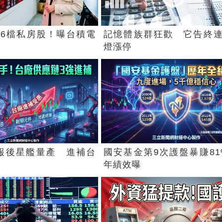
6檔私房股！曝台積電
記憶體族群狂歡 它告終連
燈漲停
X財報後星艦量產 進補台
國安基金第9次護盤暴賺81
年績效曝