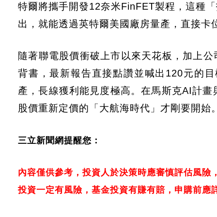
特爾將攜手開發12奈米FinFET製程，這
出，就能透過英特爾美國廠房量產，直接卡位
隨著聯電股價衝破上市以來天花板，加上公
背書，最新報告直接點讚並喊出120元的目
產，長線獲利能見度極高。在馬斯克AI計畫
股價重新定價的「大航海時代」才剛要開始
三立新聞網提醒您：
內容僅供參考，投資人於決策時應審慎評估風險
投資一定有風險，基金投資有賺有賠，申購前應