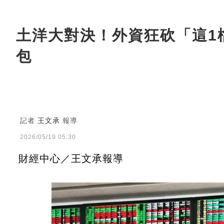
土洋大對決！外資狂砍「這1檔
包
記者
王文承
報導
2026/05/19 05:30
財經中心／王文承報導