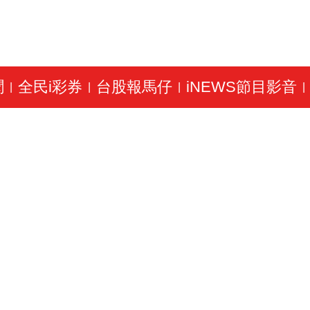
聞
全民i彩券
台股報馬仔
iNEWS節目影音
|
|
|