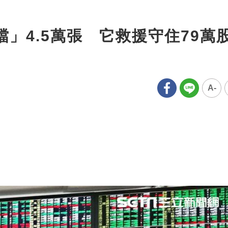
」4.5萬張 它救援守住79萬
A-