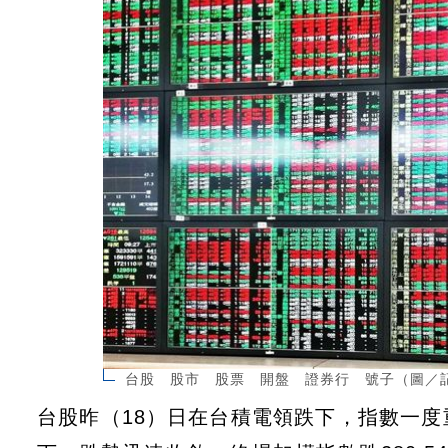
台股 股市 股票 開盤 證券行 號子（圖／
台股昨（18）日在台積電領跌下，指數一