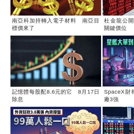
南亞科加持轉入電子材料 南亞目
杜金龍公開
標價來了
關鍵價位
記憶體每股配8.6元的它 8月17日
Space
除息
廠3強