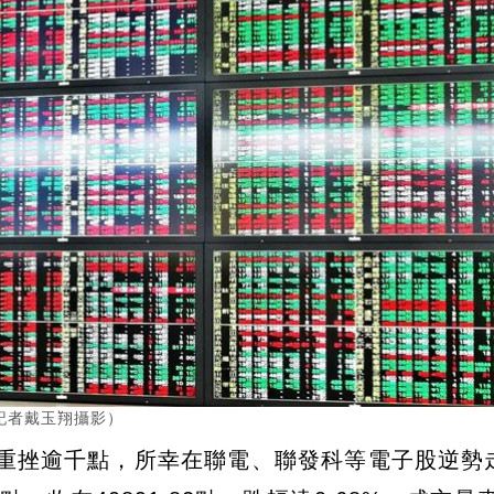
記者戴玉翔攝影）
度重挫逾千點，所幸在聯電、聯發科等電子股逆勢