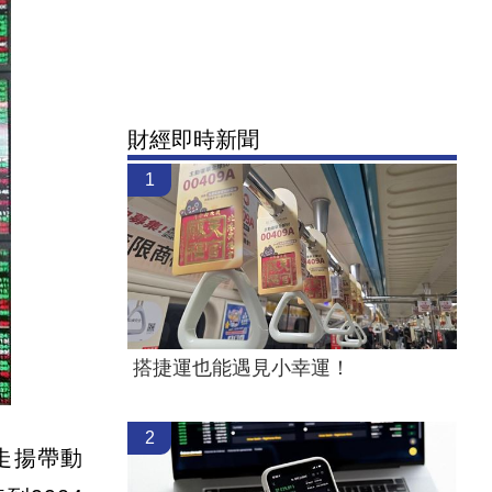
財經即時新聞
1
搭捷運也能遇見小幸運！
2
走揚帶動