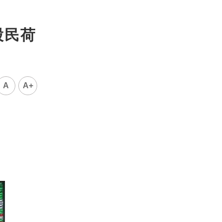
股民荷
A
A+