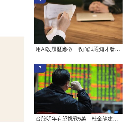
用AI改履歷應徵 收面試通知才發現被誇大
7
台股明年有望挑戰5萬 杜金龍建議配置ETF