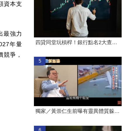
額資本支
出最強力
四貸同堂玩槓桿！銀行點名2大查核死角
27年量
價競爭，
5
獨家／黃崇仁生前曝有靈異體質躲班機墜海
6