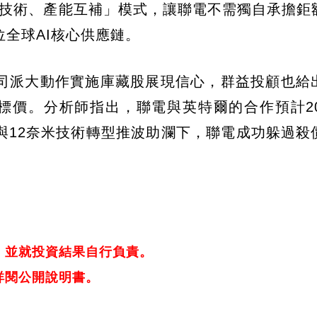
種「技術、產能互補」模式，讓聯電不需獨自承擔鉅
全球AI核心供應鏈。
司派大動作實施庫藏股展現信心，群益投顧也給
標價。分析師指出，聯電與英特爾的合作預計20
與12奈米技術轉型推波助瀾下，聯電成功躲過殺
。
，並就投資結果自行負責。
詳閱公開說明書。