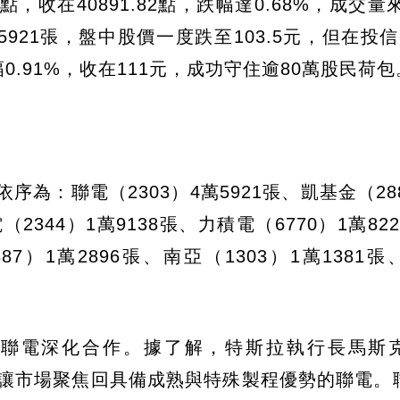
，收在40891.82點，跌幅達0.68%，成交量來
5921張，盤中股價一度跌至103.5元，但在投
0.91%，收在111元，成功守住逾80萬股民荷包
為：聯電（2303）4萬5921張、凱基金（28
（2344）1萬9138張、力積電（6770）1萬82
87）1萬2896張、南亞（1303）1萬1381
聯電深化合作。據了解，特斯拉執行長馬斯克（
區計畫，讓市場聚焦回具備成熟與特殊製程優勢的聯電