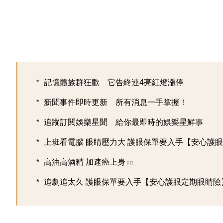
記憶體族群狂歡 它告終連4亮紅燈漲停
新聞事件即時更新 所有消息一手掌握！
追蹤訂閱娛樂星聞 給你最即時的娛樂星鮮事
上班看電腦 眼睛壓力大 護眼保單要入手【安心護眼定
高油高酒精 加速癌上身
PR
追劇追太久 護眼保單要入手【安心護眼定期眼睛險