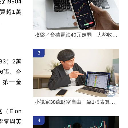
到9904
信買超1萬
。
收盤／台積電跌40元走弱 大盤收黑214點
3
83）2萬
26張、台
張、第一金
小說家38歲財富自由！靠1張表算出退休金
Elon
4
。聯電與英