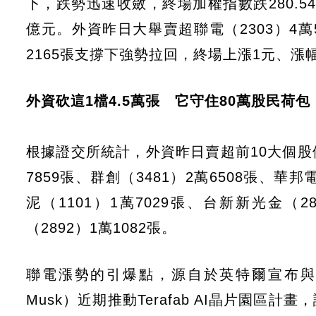
下，跌勢迅速收斂，終場加權指數跌280.54點
億元。外資昨日大舉賣超聯電（2303）4萬
2165張支撐下強勢拉回，終場上漲1元、漲幅
外資砍這1檔4.5萬張 它守住80萬股民荷包
根據證交所統計，外資昨日賣超前10大個股依序
7859張、群創（3481）2萬6508張、華邦電
泥（1101）1萬7029張、台新新光金（28
（2892）1萬1082張。
聯電漲勢的引爆點，源自於英特爾宣布與
Musk）近期推動Terafab AI晶片園