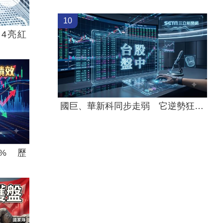
10
4亮紅
國巨、華新科同步走弱 它逆勢狂飆5%
% 歷