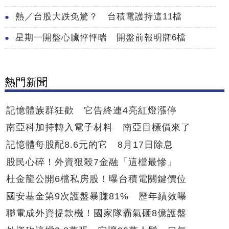
熱／台股大跌免驚？ 台積電護持這11檔
星期一開盤心臟怦怦喘 開盤前報明牌6檔
熱門新聞
記憶體族群狂歡 它告終連4亮紅燈漲停
南亞科加持轉入電子材料 南亞目標價來了
記憶體每股配8.6元的它 8月17日除息
股民心碎！外資狠殺7金融「這檔最慘」
杜金龍公開6檔私房股！曝台積電關鍵價位
國安基金第9次護盤暴賺81% 歷年績效曝
聯電成外資提款機！國家隊霸氣砸8億護盤