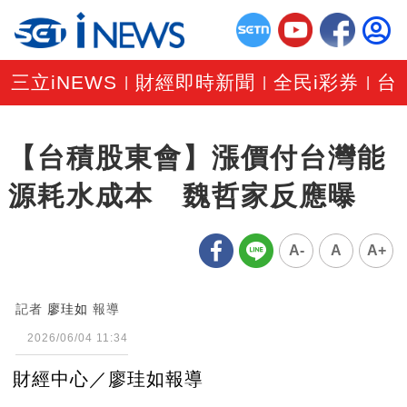
三立iNEWS
財經即時新聞
全民i彩券
台
|
|
|
【台積股東會】漲價付台灣能
源耗水成本 魏哲家反應曝
A-
A
A+
記者
廖珪如
報導
2026/06/04 11:34
財經中心／廖珪如報導