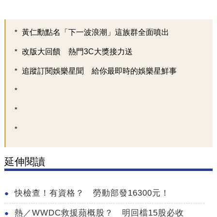
黃仁勳點名「下一波浪潮」這族群全面噴出
改版大回饋 熱門3C大獎接力送
追蹤訂閱娛樂星聞 給你最即時的娛樂星鮮事
延伸閱讀
快檢查！有資格？ 勞動部發16300元！
熱／WWDC救援蘋概股？ 明回檔15股必收