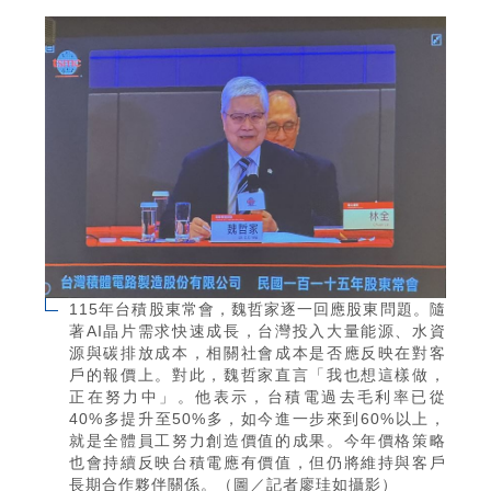
115年台積股東常會，魏哲家逐一回應股東問題。隨
著AI晶片需求快速成長，台灣投入大量能源、水資
源與碳排放成本，相關社會成本是否應反映在對客
戶的報價上。對此，魏哲家直言「我也想這樣做，
正在努力中」。他表示，台積電過去毛利率已從
40%多提升至50%多，如今進一步來到60%以上，
就是全體員工努力創造價值的成果。今年價格策略
也會持續反映台積電應有價值，但仍將維持與客戶
長期合作夥伴關係。（圖／記者廖珪如攝影）