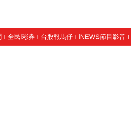
聞
全民i彩券
台股報馬仔
iNEWS節目影音
|
|
|