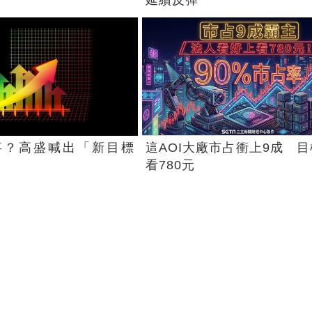
事？高盛喊出「新目標
這AOI大廠市占衝上9成 
看780元