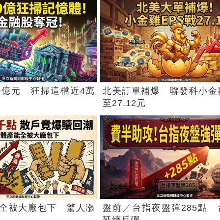
0億元 狂掃這檔近4萬
北美訂單補爆 聯發科小金雞
至27.12元
全被大廠包下 驚人漲
盤前／台指夜盤彈285點 
延續反彈