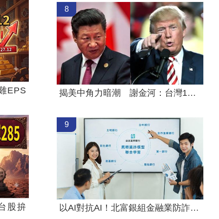
8
EPS
揭美中角力暗潮 謝金河：台灣1類人危險
9
台股拚
以AI對抗AI！北富銀組金融業防詐聯盟