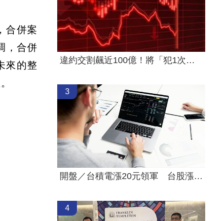
，合併案
調，合併
違約交割飆近100億！將「犯1次就圈存」
未來的整
值。
3
開盤／台積電漲20元領軍 台股漲近400點
4