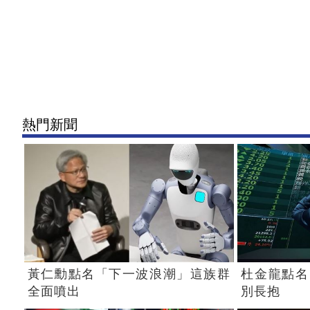
熱門新聞
黃仁勳點名「下一波浪潮」這族群
杜金龍點名
全面噴出
別長抱