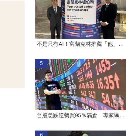
不是只有AI！富蘭克林推薦「他」紅利更多
5
台股急跌逆勢買95％滿倉 專家曝操作手法
6