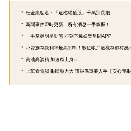
杜金龍點名：「這檔權值股」千萬別長抱
新聞事件即時更新 所有消息一手掌握！
一手掌握明星動態 即刻下載娛樂星聞APP
小資族存款利率最高10%！數位帳戶這樣存超有感
高油高酒精 加速癌上身
PR
上班看電腦 眼睛壓力大 護眼保單要入手【安心護眼定