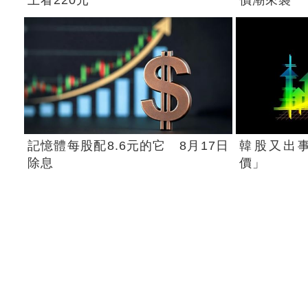
記憶體每股配8.6元的它 8月17日
韓股又出
除息
價」