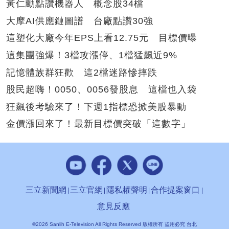
黃仁勳點讚機器人 概念股34檔
大摩AI供應鏈圖譜 台廠點讚30強
這塑化大廠今年EPS上看12.75元 目標價曝
這集團強爆！3檔攻漲停、1檔猛飆近9%
記憶體族群狂歡 這2檔迷路慘摔跌
股民超嗨！0050、0056發股息 這檔也入袋
狂飆後考驗來了！下週1指標恐掀美股暴動
金價漲回來了！最新目標價突破「這數字」
三立新聞網
三立官網
隱私權聲明
合作提案窗口
意見反應
©2026 Sanlih E-Television All Rights Reserved 版權所有 盜用必究 台北