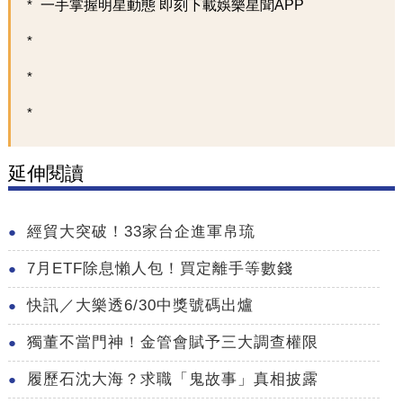
一手掌握明星動態 即刻下載娛樂星聞APP
延伸閱讀
經貿大突破！33家台企進軍帛琉
7月ETF除息懶人包！買定離手等數錢
快訊／大樂透6/30中獎號碼出爐
獨董不當門神！金管會賦予三大調查權限
履歷石沈大海？求職「鬼故事」真相披露