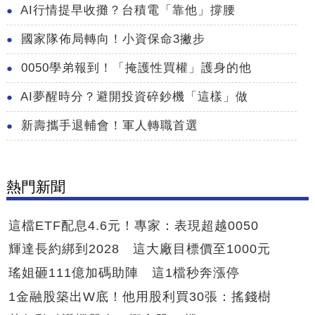
AI行情提早收攤？台積電「靠他」撐腰
國家隊佈局轉向！小資保命3撇步
0050學弟報到！「掩護性買權」護身的他
AI夢醒時分？避開投資碎鈔機「這樣」做
新壽攜手退輔會！軍人轉職首選
熱門新聞
這檔ETF配息4.6元！專家：表現超越0050
輝達長約綁到2028 這大廠目標價至1000元
瑤姐砸111億加碼助陣 這1檔秒奔漲停
1金融股築出W底！他用股利買30張：搖錢樹