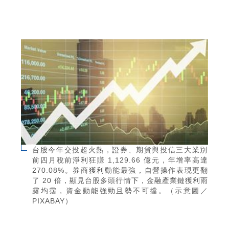
台股今年交投超火熱，證券、期貨與投信三大業別
前四月稅前淨利狂賺 1,129.66 億元，年增率高達
270.08%。券商獲利動能最強，自營操作表現更翻
了 20 倍，顯見台股多頭行情下，金融產業鏈獲利雨
露均霑，資金動能強勁且勢不可擋。（示意圖／
PIXABAY）