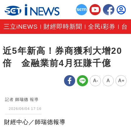
三立iNEWS
財經即時新聞
全民i彩券
台
|
|
|
近5年新高！券商獲利大增20
倍 金融業前4月狂賺千億
A-
A
A+
記者
師瑞德
報導
2026/06/04 17:16
財經中心／師瑞德報導