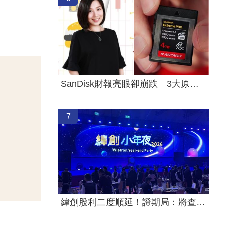
SanDisk財報亮眼卻崩跌 3大原因一次看懂
7
緯創股利二度順延！證期局：將查疏失