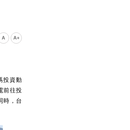
A
A+
碼投資動
電前往投
同時，台