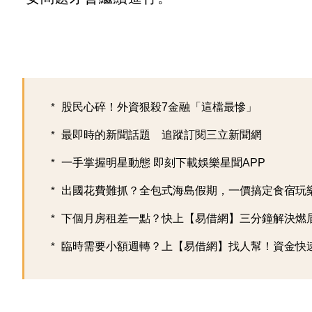
股民心碎！外資狠殺7金融「這檔最慘」
最即時的新聞話題 追蹤訂閱三立新聞網
一手掌握明星動態 即刻下載娛樂星聞APP
出國花費難抓？全包式海島假期，一價搞定食宿玩樂，
下個月房租差一點？快上【易借網】三分鐘解決燃
臨時需要小額週轉？上【易借網】找人幫！資金快