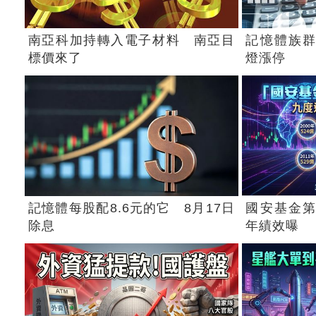
南亞科加持轉入電子材料 南亞目
記憶體族群
標價來了
燈漲停
記憶體每股配8.6元的它 8月17日
國安基金第
除息
年績效曝