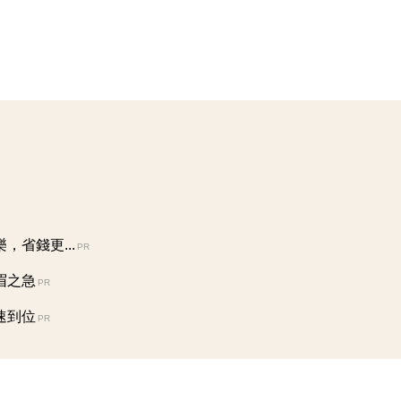
省錢更...
PR
眉之急
PR
速到位
PR