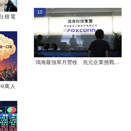
10
台積電
鴻海最強單月營收 兆元企業挑戰月營收兆
99萬人