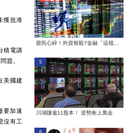
未獲批准
股民心碎！外資狠殺7金融「這檔最慘」
台積電講
關問題。
5
在美國建
廠要加速
川湖賺逾11股本！ 逆勢衝上萬金
證沒有工
6