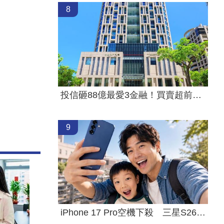
8
投信砸88億最愛3金融！買賣超前十一次看
9
iPhone 17 Pro空機下殺 三星S26+降近8千