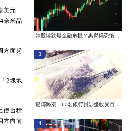
億美元，
4奈米晶
韓股慘跌爆金融危機？惠譽揭恐衝擊2產業
國方面起
3
「2塊地
驚傳弊案！60名銀行員涉嫌收受百萬回扣
促使台積
個方向前
4