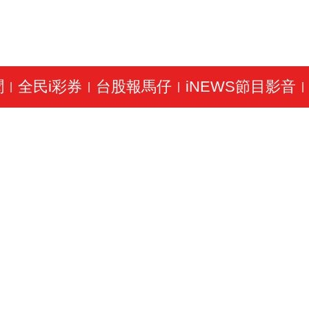
聞
全民i彩券
台股報馬仔
iNEWS節目影音
|
|
|