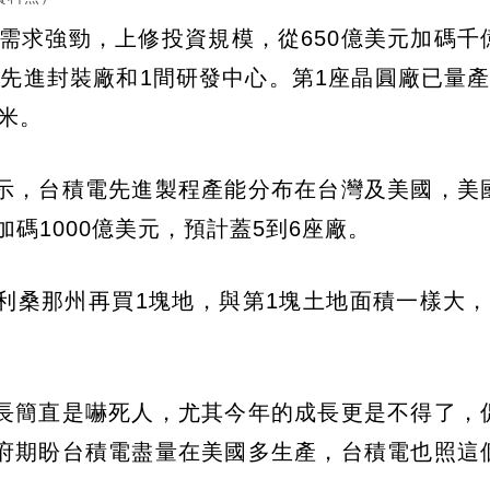
戶需求強勁，上修投資規模，從650億美元加碼千
座先進封裝廠和1間研發中心。第1座晶圓廠已量產
奈米。
示，台積電先進製程產能分布在台灣及美國，美
加碼1000億美元，預計蓋5到6座廠。
利桑那州再買1塊地，與第1塊土地面積一樣大，
長簡直是嚇死人，尤其今年的成長更是不得了，
府期盼台積電盡量在美國多生產，台積電也照這