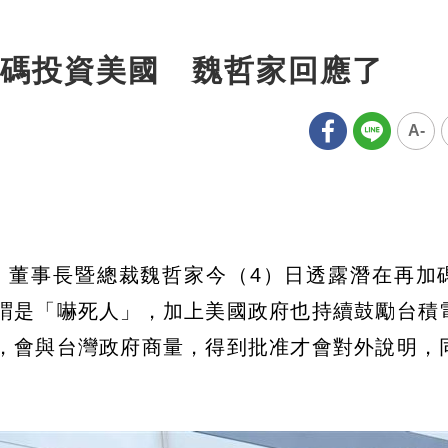
碼投資美國 魏哲家回應了
A-
元，董事長暨總裁魏哲家今（4）日透露潛在再加
謂是「嚇死人」，加上美國政府也持續鼓勵台積
，會與台灣政府商量，得到批准才會對外說明，