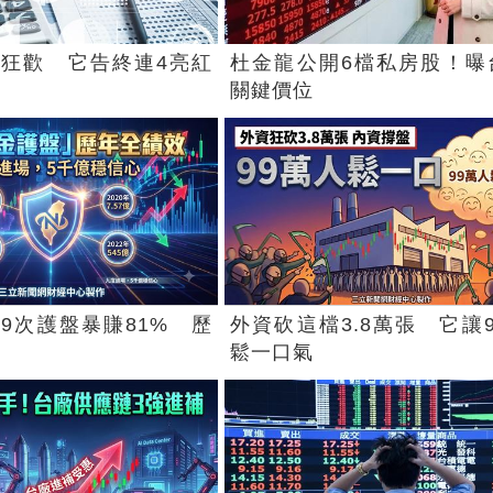
狂歡 它告終連4亮紅
杜金龍公開6檔私房股！曝
關鍵價位
9次護盤暴賺81% 歷
外資砍這檔3.8萬張 它讓
鬆一口氣