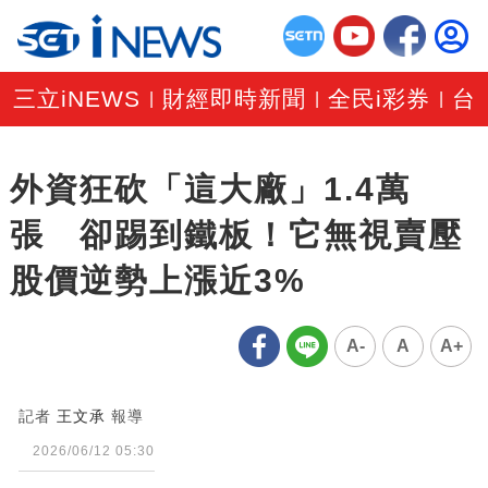
三立iNEWS
財經即時新聞
全民i彩券
台
|
|
|
外資狂砍「這大廠」1.4萬
張 卻踢到鐵板！它無視賣壓
股價逆勢上漲近3%
A-
A
A+
記者
王文承
報導
2026/06/12 05:30