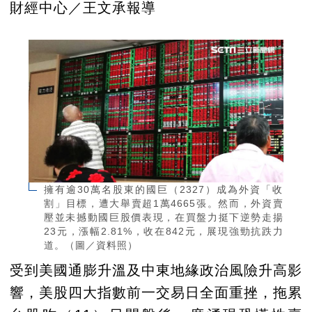
財經中心／王文承報導
擁有逾30萬名股東的國巨（2327）成為外資「收
割」目標，遭大舉賣超1萬4665張。然而，外資賣
壓並未撼動國巨股價表現，在買盤力挺下逆勢走揚
23元，漲幅2.81%，收在842元，展現強勁抗跌力
道。（圖／資料照）
受到美國通膨升溫及中東地緣政治風險升高影
響，美股四大指數前一交易日全面重挫，拖累