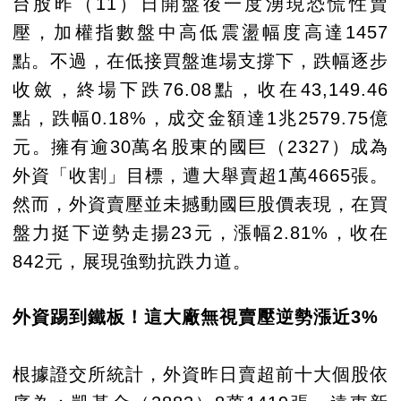
台股昨（11）日開盤後一度湧現恐慌性賣
壓，加權指數盤中高低震盪幅度高達1457
點。不過，在低接買盤進場支撐下，跌幅逐步
收斂，終場下跌76.08點，收在43,149.46
點，跌幅0.18%，成交金額達1兆2579.75億
元。擁有逾30萬名股東的國巨（2327）成為
外資「收割」目標，遭大舉賣超1萬4665張。
然而，外資賣壓並未撼動國巨股價表現，在買
盤力挺下逆勢走揚23元，漲幅2.81%，收在
842元，展現強勁抗跌力道。
外資踢到鐵板！這大廠無視賣壓逆勢漲近3%
根據證交所統計，外資昨日賣超前十大個股依