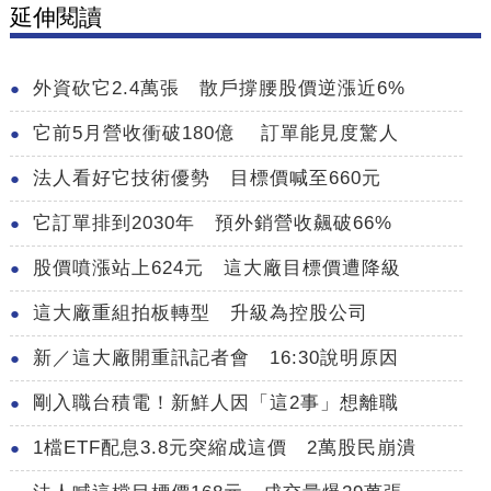
延伸閱讀
外資砍它2.4萬張 散戶撐腰股價逆漲近6%
它前5月營收衝破180億 訂單能見度驚人
法人看好它技術優勢 目標價喊至660元
它訂單排到2030年 預外銷營收飆破66%
股價噴漲站上624元 這大廠目標價遭降級
這大廠重組拍板轉型 升級為控股公司
新／這大廠開重訊記者會 16:30說明原因
剛入職台積電！新鮮人因「這2事」想離職
1檔ETF配息3.8元突縮成這價 2萬股民崩潰