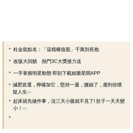
杜金龍點名：「這檔權值股」千萬別長抱
改版大回饋 熱門3C大獎接力送
一手掌握明星動態 即刻下載娛樂星聞APP
減肥首選，檸檬加它，堅持一週，腰細了，瘦到你懷
疑人生
PR
起床就先做件事，沒三天小腹就不見了! 肚子一天天變
小！
PR