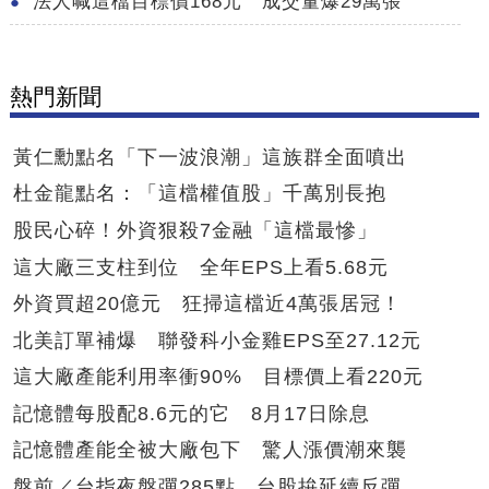
法人喊這檔目標價168元 成交量爆29萬張
熱門新聞
黃仁勳點名「下一波浪潮」這族群全面噴出
杜金龍點名：「這檔權值股」千萬別長抱
股民心碎！外資狠殺7金融「這檔最慘」
這大廠三支柱到位 全年EPS上看5.68元
外資買超20億元 狂掃這檔近4萬張居冠！
北美訂單補爆 聯發科小金雞EPS至27.12元
這大廠產能利用率衝90% 目標價上看220元
記憶體每股配8.6元的它 8月17日除息
記憶體產能全被大廠包下 驚人漲價潮來襲
盤前／台指夜盤彈285點 台股拚延續反彈