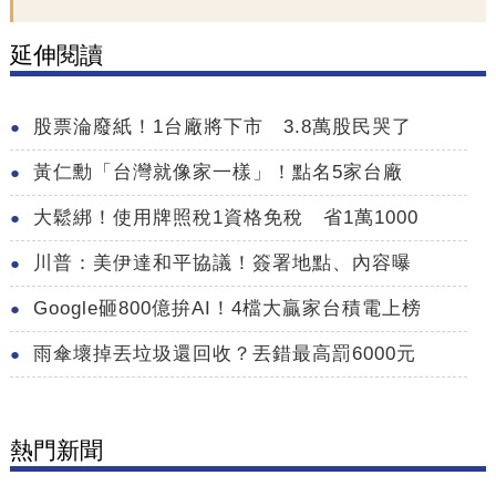
延伸閱讀
股票淪廢紙！1台廠將下市 3.8萬股民哭了
黃仁勳「台灣就像家一樣」！點名5家台廠
大鬆綁！使用牌照稅1資格免稅 省1萬1000
川普：美伊達和平協議！簽署地點、內容曝
Google砸800億拚AI！4檔大贏家台積電上榜
雨傘壞掉丟垃圾還回收？丟錯最高罰6000元
熱門新聞