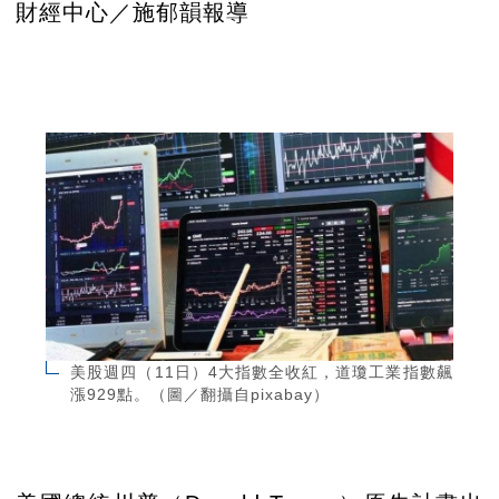
財經中心／施郁韻報導
美股週四（11日）4大指數全收紅，道瓊工業指數飆
漲929點。（圖／翻攝自pixabay）