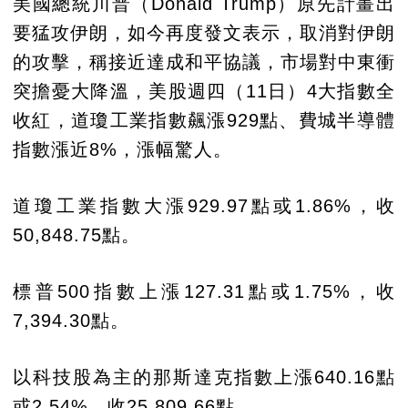
美國總統川普（Donald Trump）原先計畫出
要猛攻伊朗，如今再度發文表示，取消對伊朗
的攻擊，稱接近達成和平協議，市場對中東衝
突擔憂大降溫，美股週四（11日）4大指數全
收紅，道瓊工業指數飆漲929點、費城半導體
指數漲近8%，漲幅驚人。
道瓊工業指數大漲929.97點或1.86%，收
50,848.75點。
標普500指數上漲127.31點或1.75%，收
7,394.30點。
以科技股為主的那斯達克指數上漲640.16點
或2.54%，收25,809.66點。