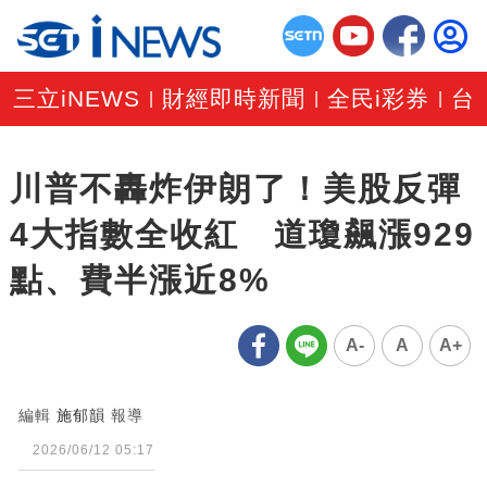
三立iNEWS
財經即時新聞
全民i彩券
台
|
|
|
川普不轟炸伊朗了！美股反彈
4大指數全收紅 道瓊飆漲929
點、費半漲近8%
A-
A
A+
編輯
施郁韻
報導
2026/06/12 05:17