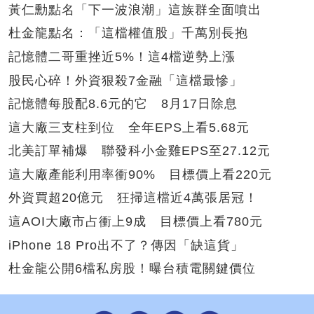
黃仁勳點名「下一波浪潮」這族群全面噴出
杜金龍點名：「這檔權值股」千萬別長抱
記憶體二哥重挫近5%！這4檔逆勢上漲
股民心碎！外資狠殺7金融「這檔最慘」
記憶體每股配8.6元的它 8月17日除息
這大廠三支柱到位 全年EPS上看5.68元
北美訂單補爆 聯發科小金雞EPS至27.12元
這大廠產能利用率衝90% 目標價上看220元
外資買超20億元 狂掃這檔近4萬張居冠！
這AOI大廠市占衝上9成 目標價上看780元
iPhone 18 Pro出不了？傳因「缺這貨」
杜金龍公開6檔私房股！曝台積電關鍵價位