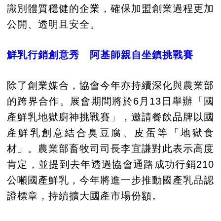
識別體質穩健的企業，確保加盟創業過程更加
公開、透明且安全。
鮮乳行銷創意秀 阿基師親自坐鎮挑戰賽
除了創業媒合，協會今年亦持續深化與農業部
的跨界合作。展會期間將於6月13日舉辦「國
產鮮乳地獄廚神挑戰賽」，邀請餐飲品牌以國
產鮮乳創意結合臭豆腐、皮蛋等「地獄食
材」。農業部畜牧司司長李宜謙對此表示高度
肯定，並提到去年透過協會通路成功行銷210
公噸國產鮮乳，今年將進一步推動國產乳品認
證標章，持續擴大國產市場份額。