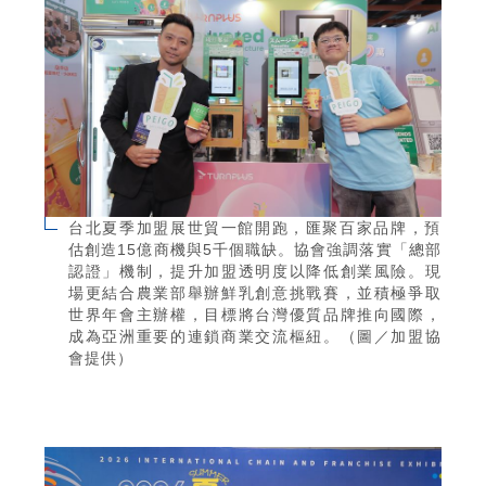
台北夏季加盟展世貿一館開跑，匯聚百家品牌，預
估創造15億商機與5千個職缺。協會強調落實「總部
認證」機制，提升加盟透明度以降低創業風險。現
場更結合農業部舉辦鮮乳創意挑戰賽，並積極爭取
世界年會主辦權，目標將台灣優質品牌推向國際，
成為亞洲重要的連鎖商業交流樞紐。（圖／加盟協
會提供）