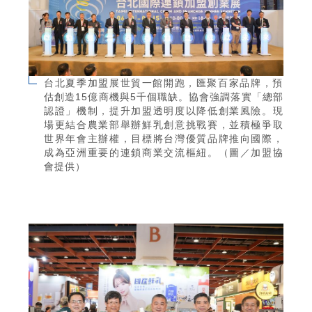
台北夏季加盟展世貿一館開跑，匯聚百家品牌，預
估創造15億商機與5千個職缺。協會強調落實「總部
認證」機制，提升加盟透明度以降低創業風險。現
場更結合農業部舉辦鮮乳創意挑戰賽，並積極爭取
世界年會主辦權，目標將台灣優質品牌推向國際，
成為亞洲重要的連鎖商業交流樞紐。（圖／加盟協
會提供）