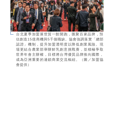
台北夏季加盟展世貿一館開跑，匯聚百家品牌，預
估創造15億商機與5千個職缺。協會強調落實「總部
認證」機制，提升加盟透明度以降低創業風險。現
場更結合農業部舉辦鮮乳創意挑戰賽，並積極爭取
世界年會主辦權，目標將台灣優質品牌推向國際，
成為亞洲重要的連鎖商業交流樞紐。（圖／加盟協
會提供）