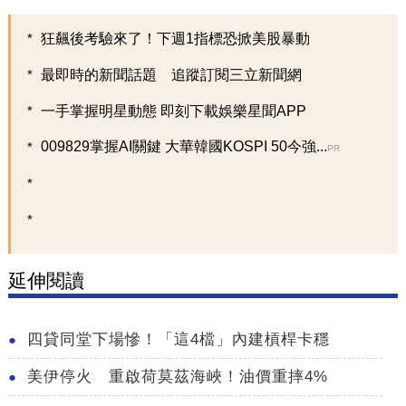
狂飆後考驗來了！下週1指標恐掀美股暴動
最即時的新聞話題 追蹤訂閱三立新聞網
一手掌握明星動態 即刻下載娛樂星聞APP
009829掌握AI關鍵 大華韓國KOSPI 50今強...
PR
延伸閱讀
四貸同堂下場慘！「這4檔」內建槓桿卡穩
美伊停火 重啟荷莫茲海峽！油價重摔4%