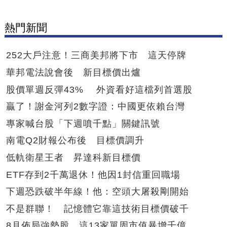
熱門新聞
252大戶注意！三商美邦將下市 這天停牌
華邦電法說會後 新目標價出爐
股價單週反彈43% 外資看好這檔列首選股
贏了！謝金河列2數字證：中國更依賴台灣
專家喊台股「下週噴千點」關鍵訊號
南電Q2財報公布後 目標價調升
低軌衛星王者 昇達科新目標價
ETF存到2千萬退休！他因1封信重回職場
下週恐跌破半年線！他：空頭大屠殺剛開始
不是群聯！ 記憶體它靠這技術目標價破千
8月佈局強勢股 這13家單周市值暴增千億