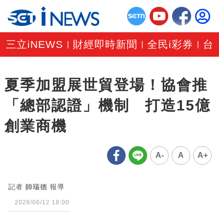
三立iNEWS
財經即時新聞
全民i彩券
台
|
|
|
夏季加盟展世貿登場！協會推
「總部認證」機制 打造15億
創業商機
A-
A
A+
記者
師瑞德
報導
2026/06/12 18:00