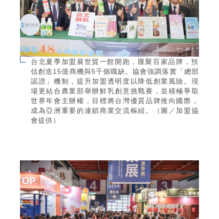
台北夏季加盟展世貿一館開跑，匯聚百家品牌，預
估創造15億商機與5千個職缺。協會強調落實「總部
認證」機制，提升加盟透明度以降低創業風險。現
場更結合農業部舉辦鮮乳創意挑戰賽，並積極爭取
世界年會主辦權，目標將台灣優質品牌推向國際，
成為亞洲重要的連鎖商業交流樞紐。（圖／加盟協
會提供）