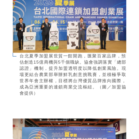
台北夏季加盟展世貿一館開跑，匯聚百家品牌，預
估創造15億商機與5千個職缺。協會強調落實「總部
認證」機制，提升加盟透明度以降低創業風險。現
場更結合農業部舉辦鮮乳創意挑戰賽，並積極爭取
世界年會主辦權，目標將台灣優質品牌推向國際，
成為亞洲重要的連鎖商業交流樞紐。（圖／加盟協
會提供）