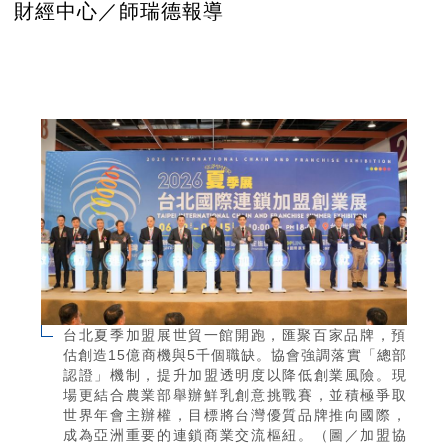
財經中心／師瑞德報導
台北夏季加盟展世貿一館開跑，匯聚百家品牌，預
估創造15億商機與5千個職缺。協會強調落實「總部
認證」機制，提升加盟透明度以降低創業風險。現
場更結合農業部舉辦鮮乳創意挑戰賽，並積極爭取
世界年會主辦權，目標將台灣優質品牌推向國際，
成為亞洲重要的連鎖商業交流樞紐。（圖／加盟協