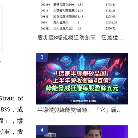
股災這8檔規模逆勢創高 它最猛成長逾10%
3
，
it of
78%，成
半導體與綠能雙箭頭！ 「它」霸氣狂賺
款機」，慘
4
超冠軍，股