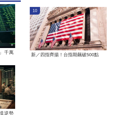
10
」千萬
新／四指齊揚！台指期飆破500點
檔逆勢