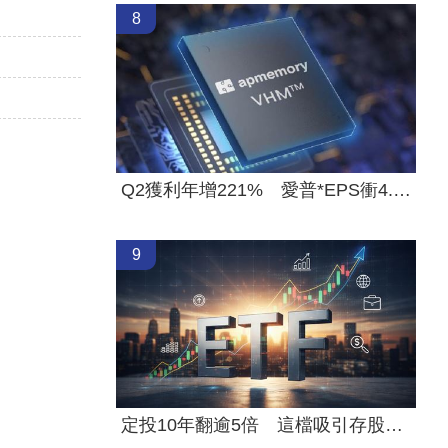
8
Q2獲利年增221% 愛普*EPS衝4.18元！
9
定投10年翻逾5倍 這檔吸引存股族卡位！