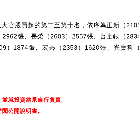
大官股買超的第二至第十名，依序為正新（2105）
2962張、長榮（2603）2557張、台企銀（2834
9）1874張、宏碁（2353）1620張、光寶科（
，並就投資結果自行負責。
詳閱公開說明書。