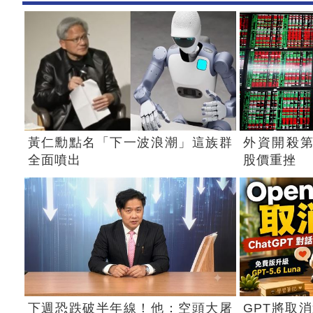
黃仁勳點名「下一波浪潮」這族群
外資開殺第
全面噴出
股價重挫
下週恐跌破半年線！他：空頭大屠
GPT將取