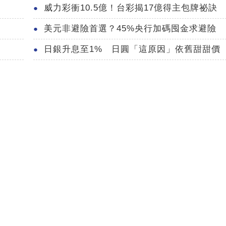
威力彩衝10.5億！台彩揭17億得主包牌祕訣
美元非避險首選？45%央行加碼囤金求避險
日銀升息至1% 日圓「這原因」依舊甜甜價