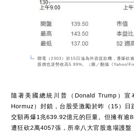
聯電（2303）於15日淪為外資提款機，遭爆
股價也逆勢收高5.99%。（圖／翻攝《Yahoo!Fi
隨著美國總統川普（Donald Trump）
Hormuz）封鎖，台股受激勵於昨（15）日跳高
交額再爆1兆639.92億元的巨量。但擁有
遭狂砍2萬4057張，所幸八大官股進場護盤，