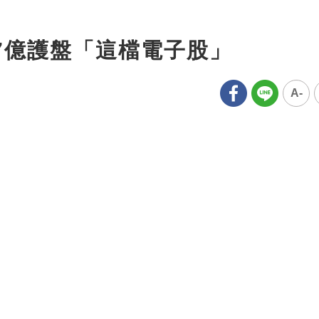
7億護盤「這檔電子股」
A-