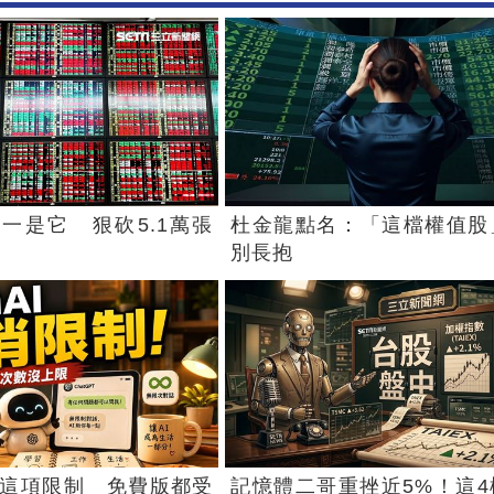
一是它 狠砍5.1萬張
杜金龍點名：「這檔權值股
別長抱
消這項限制 免費版都受
記憶體二哥重挫近5%！這4