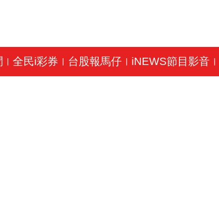
聞
全民i彩券
台股報馬仔
iNEWS節目影音
|
|
|