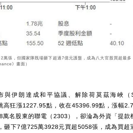
砍逾2萬張，但國家隊既場砸下超過7億元護盤，成為八大官股買超最多
nance》畫面）
宣布與伊朗達成和平協議、解除荷莫茲海峽（Stra
狂漲1227.95點，收在45396.99點，漲幅2.
逾88萬名股東的聯電（2303），卻淪為外資「提
砸下7億725萬3928元買超5058張，成為買