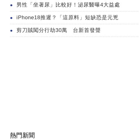
男性「坐著尿」比較好！泌尿醫曝4大益處
iPhone18推遲？「這原料」短缺恐是元兇
剪刀賊闖分行劫30萬 台新首發聲
熱門新聞