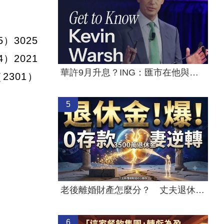
3025
）2021
華許9月升息？ING：匯市在他與戰爭間拉鋸
2301）
5
老後離婚財產怎麼分？ 丈夫退休金拒分
6