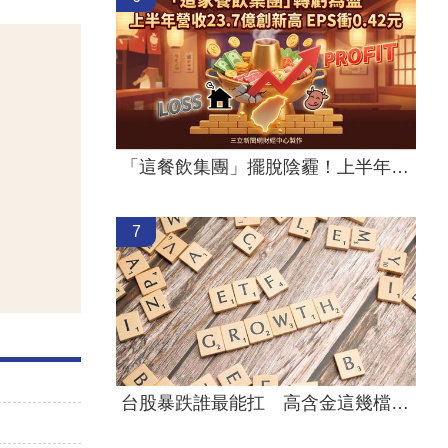
「這餐飲集團」擺脫陰霾！上半年營收創高
7
台股暴跌誰最能扛 高含金這幾檔繳正報酬