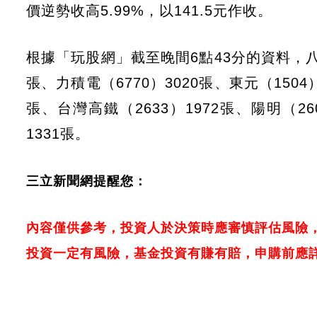
價逆勢收高5.99%，以141.5元作收。
根據「玩股網」截至晚間6點43分的資料，八
張、力積電（6770）3020張、東元（1504）
張、台灣高鐵（2633）1972張、陽明（260
1331張。
三立新聞網提醒您：
內容僅供參考，投資人於決策時應審慎評估風險
投資一定有風險，基金投資有賺有賠，申購前應