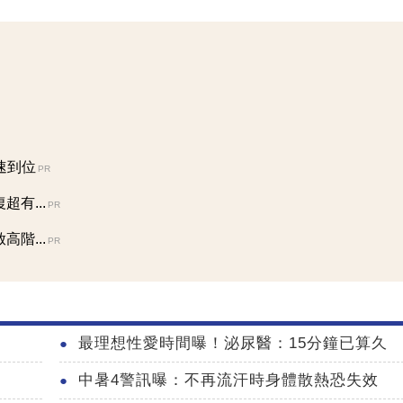
速到位
PR
有...
PR
階...
PR
最理想性愛時間曝！泌尿醫：15分鐘已算久
中暑4警訊曝：不再流汗時身體散熱恐失效