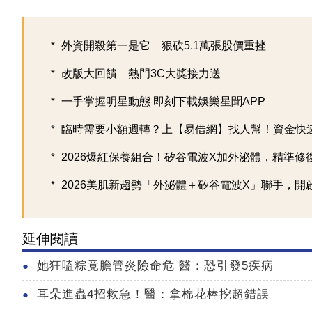
外資開殺第一是它 狠砍5.1萬張股價重挫
改版大回饋 熱門3C大獎接力送
一手掌握明星動態 即刻下載娛樂星聞APP
臨時需要小額週轉？上【易借網】找人幫！資金快
2026爆紅保養組合！矽谷電波X加外泌體，精準修復超
2026美肌新趨勢「外泌體＋矽谷電波X」聯手，開啟高
延伸閱讀
她狂嗑粽竟膽管炎險命危 醫：恐引發5疾病
耳朵進蟲4招救急！醫：拿棉花棒挖超錯誤