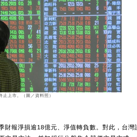
將終止上市。（圖／資料照）
一季財報淨損逾18億元、淨值轉負數。對此，台灣