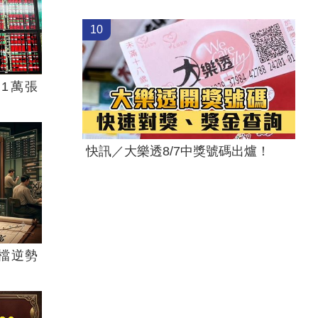
10
1萬張
快訊／大樂透8/7中獎號碼出爐！
檔逆勢