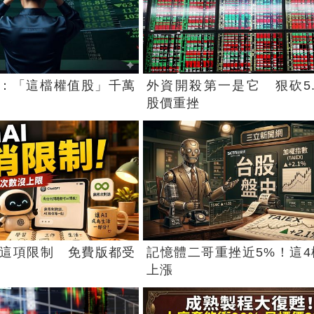
：「這檔權值股」千萬
外資開殺第一是它 狠砍5.
股價重挫
消這項限制 免費版都受
記憶體二哥重挫近5%！這4
上漲