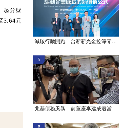
日起分盤
.64元
減碳行動開跑！台新新光金控淨零論壇登場
5
兆基債務風暴！前董座李建成遭當庭逮補
6