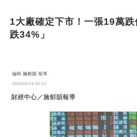
1大廠確定下市！一張19萬跌
跌34%」
編輯
施郁韻
報導
2026/06/16 05:12
財經中心／施郁韻報導