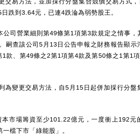
更交易方法，並加採行分盤集合競價交易方式，自
5日跌到3.64元，已連4跌淪為弱勢股王。
公司營業細則第49條第1項第3款規定之情事，
。嗣查該公司5月13日公告申報之財務報告顯示
1款、第49條之2第1項第4款及第50條之1第1
列為變更交易方法，自5月15日起併加採行分盤
本市場籌資至少101.22億元，一度衝上192元
了第一檔下市「綠能股」。