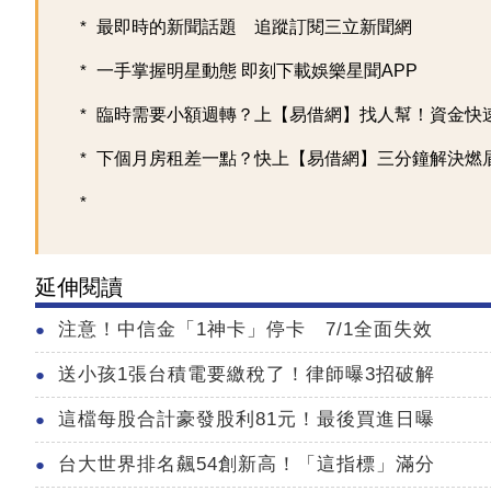
最即時的新聞話題 追蹤訂閱三立新聞網
一手掌握明星動態 即刻下載娛樂星聞APP
臨時需要小額週轉？上【易借網】找人幫！資金快
下個月房租差一點？快上【易借網】三分鐘解決燃
延伸閱讀
注意！中信金「1神卡」停卡 7/1全面失效
送小孩1張台積電要繳稅了！律師曝3招破解
這檔每股合計豪發股利81元！最後買進日曝
台大世界排名飆54創新高！「這指標」滿分