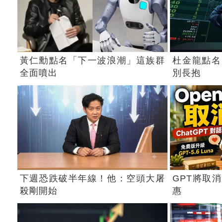
黃仁勳點名「下一波浪潮」這族群
杜金龍點名
全面噴出
別長抱
下週恐跌破半年線！他：空頭大屠
GPT將取
殺剛開始
惠