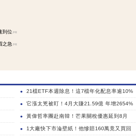
速到位
PR
眉之急
PR
21檔ETF本週除息！這7檔年化配息率逾10%
它漲太兇被盯！4月大賺21.59億 年增2654%
黃偉哲率團赴南韓！芒果關稅優惠延到8月
1大廠快下市淪壁紙！他慘賠160萬竟又買回