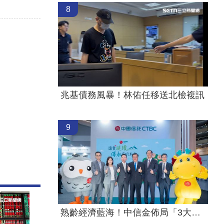
8
兆基債務風暴！林佑任移送北檢複訊
9
熟齡經濟藍海！中信金佈局「3大」策略