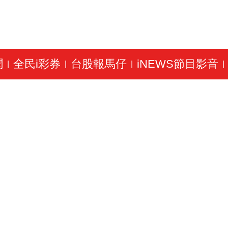
聞
全民i彩券
台股報馬仔
iNEWS節目影音
|
|
|