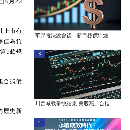
6月23
其上市有
華邦電法說會後 新目標價出爐
淨值為負
項第9款規
3
集合競價
川普喊戰爭快結束 美股漲、台指期衝45000
的歷史新
4