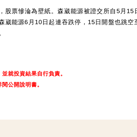
，股票慘淪為壁紙。森崴能源被證交所自5月15
崴能源6月10日起連吞跌停，15日開盤也跳空至3
。
，並就投資結果自行負責。
詳閱公開說明書。