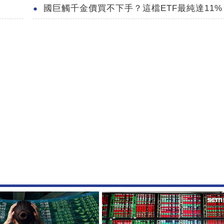
國巨觸千金價買不下手？這檔ETF最純達11%