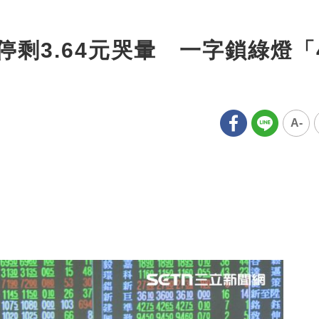
停剩3.64元哭暈 一字鎖綠燈「
A-