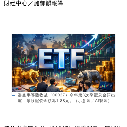
財經中心／施郁韻報導
群益半導體收益（00927）今年第3次季配息金額出
爐，每股配發金額為1.88元。（示意圖／AI製圖）