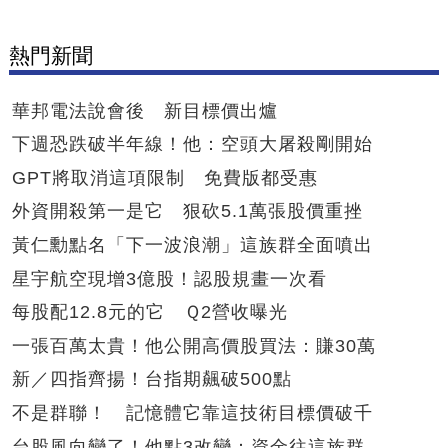
熱門新聞
華邦電法說會後 新目標價出爐
下週恐跌破半年線！他：空頭大屠殺剛開始
GPT將取消這項限制 免費版都受惠
外資開殺第一是它 狠砍5.1萬張股價重挫
黃仁勳點名「下一波浪潮」這族群全面噴出
星宇航空現增3億股！認股規畫一次看
每股配12.8元的它 Ｑ2營收曝光
一張百萬太貴！他公開高價股買法：賺30萬
新／四指齊揚！台指期飆破500點
不是群聯！ 記憶體它靠這技術目標價破千
台股風向變了！他點3改變：資金往這族群