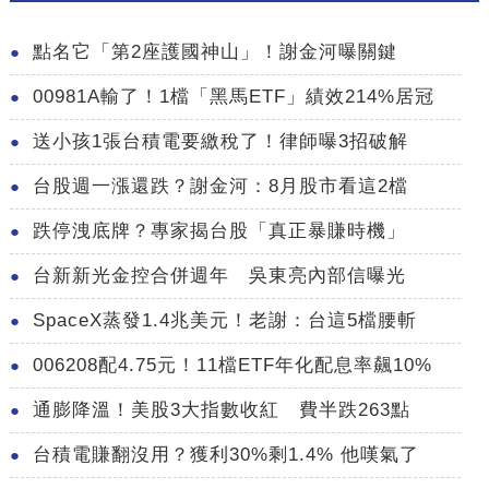
點名它「第2座護國神山」！謝金河曝關鍵
00981A輸了！1檔「黑馬ETF」績效214%居冠
送小孩1張台積電要繳稅了！律師曝3招破解
台股週一漲還跌？謝金河：8月股市看這2檔
跌停洩底牌？專家揭台股「真正暴賺時機」
台新新光金控合併週年 吳東亮內部信曝光
SpaceX蒸發1.4兆美元！老謝：台這5檔腰斬
006208配4.75元！11檔ETF年化配息率飆10%
通膨降溫！美股3大指數收紅 費半跌263點
台積電賺翻沒用？獲利30%剩1.4% 他嘆氣了