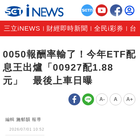
三立iNEWS
財經即時新聞
全民i彩券
台
|
|
|
0050報酬率輸了！今年ETF配
息王出爐「00927配1.88
元」 最後上車日曝
A-
A
A+
編輯
施郁韻
報導
2026/07/01 10:52