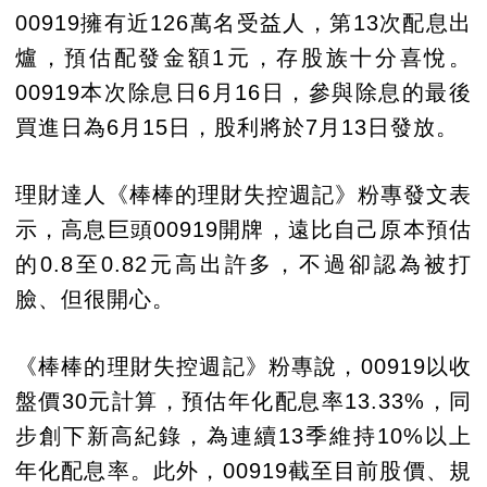
00919擁有近126萬名受益人，第13次配息出
爐，預估配發金額1元，存股族十分喜悅。
00919本次除息日6月16日，參與除息的最後
買進日為6月15日，股利將於7月13日發放。
理財達人《棒棒的理財失控週記》粉專發文表
示，高息巨頭00919開牌，遠比自己原本預估
的0.8至0.82元高出許多，不過卻認為被打
臉、但很開心。
《棒棒的理財失控週記》粉專說，00919以收
盤價30元計算，預估年化配息率13.33%，同
步創下新高紀錄，為連續13季維持10%以上
年化配息率。此外，00919截至目前股價、規