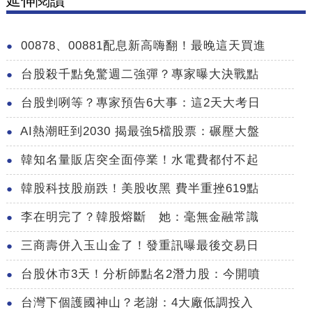
延伸閱讀
00878、00881配息新高嗨翻！最晚這天買進
台股殺千點免驚週二強彈？專家曝大決戰點
台股剉咧等？專家預告6大事：這2天大考日
AI熱潮旺到2030 揭最強5檔股票：碾壓大盤
韓知名量販店突全面停業！水電費都付不起
韓股科技股崩跌！美股收黑 費半重挫619點
李在明完了？韓股熔斷 她：毫無金融常識
三商壽併入玉山金了！發重訊曝最後交易日
台股休市3天！分析師點名2潛力股：今開噴
台灣下個護國神山？老謝：4大廠低調投入