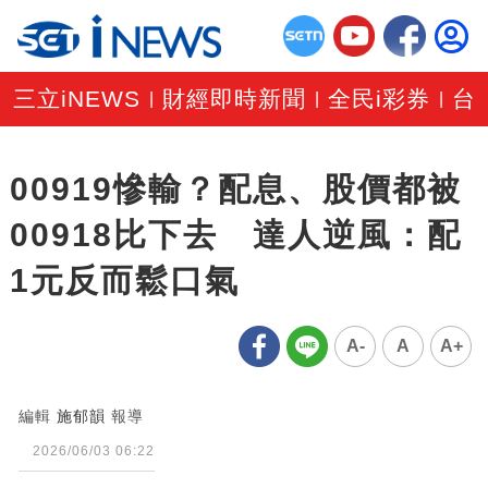
三立iNEWS
財經即時新聞
全民i彩券
台
|
|
|
00919慘輸？配息、股價都被
00918比下去 達人逆風：配
1元反而鬆口氣
A-
A
A+
編輯
施郁韻
報導
2026/06/03 06:22