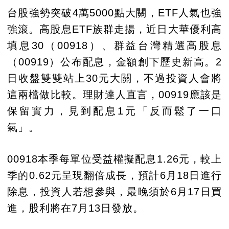
台股強勢突破4萬5000點大關，ETF人氣也強
強滾。高股息ETF族群走揚，近日大華優利高
填息30（00918）、群益台灣精選高股息
（00919）公布配息，金額創下歷史新高。2
日收盤雙雙站上30元大關，不過投資人會將
這兩檔做比較。理財達人直言，00919應該是
保留實力，見到配息1元「反而鬆了一口
氣」。
00918本季每單位受益權擬配息1.26元，較上
季的0.62元呈現翻倍成長，預計6月18日進行
除息，投資人若想參與，最晚須於6月17日買
進，股利將在7月13日發放。