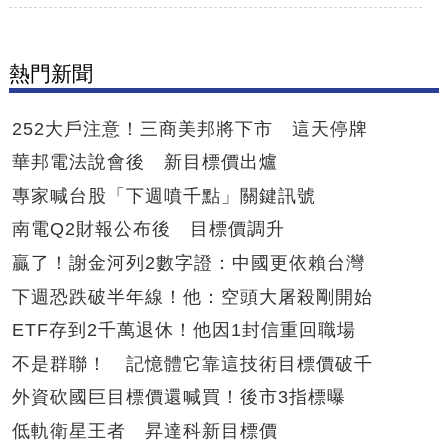
熱門新聞
252大戶注意！三商美邦將下市 這天停牌
華邦電法說會後 新目標價出爐
專家喊台股「下週噴千點」關鍵訊號
南電Q2財報公布後 目標價調升
贏了！謝金河列2數字證：中國更依賴台灣
下週恐跌破半年線！他：空頭大屠殺剛開始
ETF存到2千萬退休！他因1封信重回職場
不是群聯！ 記憶體它靠這技術目標價破千
外資砍國巨目標價還喊買！後市3指標曝
低軌衛星王者 昇達科新目標價