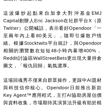
這波爆炒起點來自加拿大對沖基金EMJ
Capital創辦人Eric Jackson在社群平台X（原
Twitter）公開喊話，表示看好Opendoor「一
至兩年內上看80美元」，隨即引爆散戶情
緒。根據Stocktwits平台統計，與Opendoor
相關的瀏覽數在短短48小時內暴增400%，
Reddit討論區WallStreetBets更出現大量持倉
圖文，「報仇回歸」氣氛濃厚。
這場回魂秀不僅來自群眾操作，更踩中AI題材
與科技信仰核心。Opendoor日前推出新款
Key Agent™應用程式，主打AI協助房屋估價
與資料收集，市場期待其演算法升級有助於精