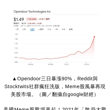
▲Opendoor三日暴漲90%，Reddit與
Stocktwits社群瘋狂洗版，Meme股風暴再現
美股市場。（圖／翻攝自google財經）
美國Meme股戰場再起！2021年「散戶大戰