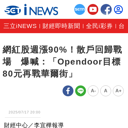
三立iNEWS
財經即時新聞
全民i彩券
台
|
|
|
網紅股週漲90%！散戶回歸戰
場 爆喊：「Opendoor目標
80元再戰華爾街」
A-
A
A+
2025/07/17 20:00
財經中心／李宜樺報導