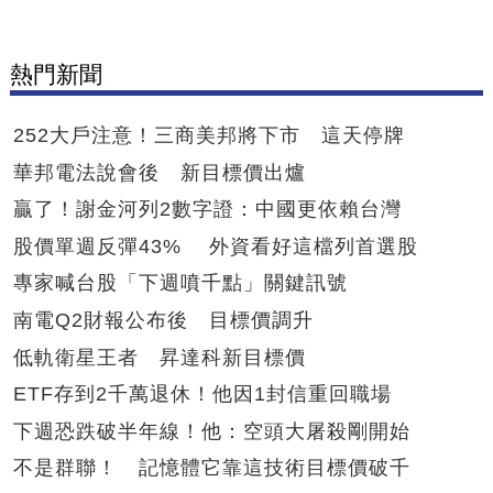
熱門新聞
252大戶注意！三商美邦將下市 這天停牌
華邦電法說會後 新目標價出爐
贏了！謝金河列2數字證：中國更依賴台灣
股價單週反彈43% 外資看好這檔列首選股
專家喊台股「下週噴千點」關鍵訊號
南電Q2財報公布後 目標價調升
低軌衛星王者 昇達科新目標價
ETF存到2千萬退休！他因1封信重回職場
下週恐跌破半年線！他：空頭大屠殺剛開始
不是群聯！ 記憶體它靠這技術目標價破千