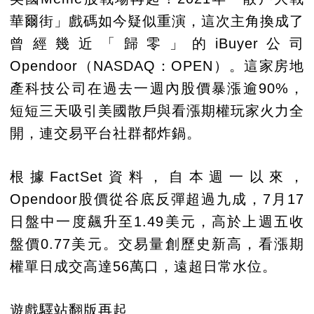
華爾街」戲碼如今疑似重演，這次主角換成了
曾經幾近「歸零」的iBuyer公司
Opendoor（NASDAQ：OPEN）。這家房地
產科技公司在過去一週內股價暴漲逾90%，
短短三天吸引美國散戶與看漲期權玩家火力全
開，連交易平台社群都炸鍋。
根據FactSet資料，自本週一以來，
Opendoor股價從谷底反彈超過九成，7月17
日盤中一度飆升至1.49美元，高於上週五收
盤價0.77美元。交易量創歷史新高，看漲期
權單日成交高達56萬口，遠超日常水位。
遊戲驛站翻版再起