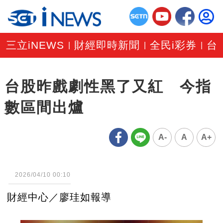
三立iNEWS
財經即時新聞
全民i彩券
台
|
|
|
台股昨戲劇性黑了又紅 今指
數區間出爐
A-
A
A+
2026/04/10 00:10
財經中心／廖珪如報導