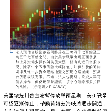
法人預估台股指數區間將落在三萬四千七百點至三
萬五千七百點之間。由於美伊戰爭出現正面發展，
加上外資偏多操作與美股大漲，皆有利近日台股表
現。隨著中東戰事風險大幅降低，油價引發的通膨
疑慮及進一步資金緊縮擔憂之預期心理減緩，預期
台股將表現亮眼。不過，法人也提醒，投資人雖可
偏多操作，但仍應保持謹慎，須小心短線漲多拉回
的風險。（示意圖／PIXABAY）
美國總統川普宣布暫停攻擊兩星期，美伊戰爭
可望逐漸停止，帶動荷姆茲海峽將逐步開通，