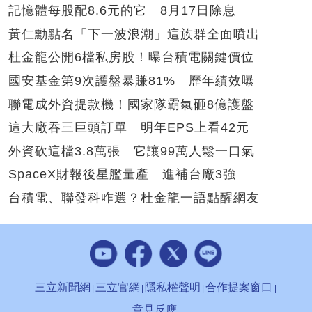
記憶體每股配8.6元的它 8月17日除息
黃仁勳點名「下一波浪潮」這族群全面噴出
杜金龍公開6檔私房股！曝台積電關鍵價位
國安基金第9次護盤暴賺81% 歷年績效曝
聯電成外資提款機！國家隊霸氣砸8億護盤
這大廠吞三巨頭訂單 明年EPS上看42元
外資砍這檔3.8萬張 它讓99萬人鬆一口氣
SpaceX財報後星艦量產 進補台廠3強
台積電、聯發科咋選？杜金龍一語點醒網友
三立新聞網
三立官網
隱私權聲明
合作提案窗口
意見反應