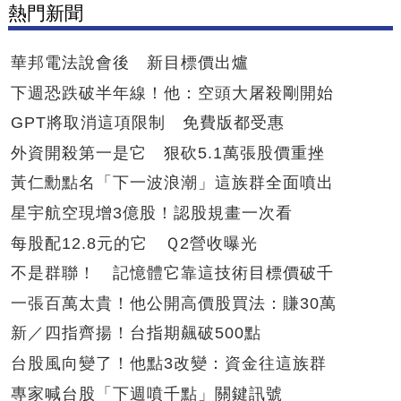
熱門新聞
華邦電法說會後 新目標價出爐
下週恐跌破半年線！他：空頭大屠殺剛開始
GPT將取消這項限制 免費版都受惠
外資開殺第一是它 狠砍5.1萬張股價重挫
黃仁勳點名「下一波浪潮」這族群全面噴出
星宇航空現增3億股！認股規畫一次看
每股配12.8元的它 Ｑ2營收曝光
不是群聯！ 記憶體它靠這技術目標價破千
一張百萬太貴！他公開高價股買法：賺30萬
新／四指齊揚！台指期飆破500點
台股風向變了！他點3改變：資金往這族群
專家喊台股「下週噴千點」關鍵訊號