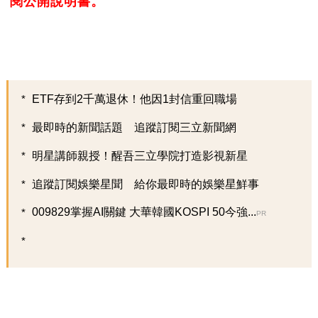
閱公開說明書。
ETF存到2千萬退休！他因1封信重回職場
最即時的新聞話題 追蹤訂閱三立新聞網
明星講師親授！醒吾三立學院打造影視新星
追蹤訂閱娛樂星聞 給你最即時的娛樂星鮮事
009829掌握AI關鍵 大華韓國KOSPI 50今強...
PR