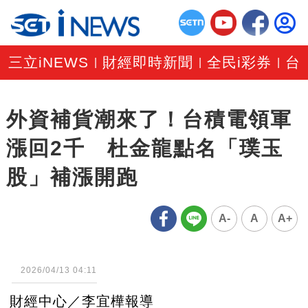
三立iNEWS
財經即時新聞
全民i彩券
台
|
|
|
外資補貨潮來了！台積電領軍
漲回2千 杜金龍點名「璞玉
股」補漲開跑
A-
A
A+
2026/04/13 04:11
財經中心／李宜樺報導