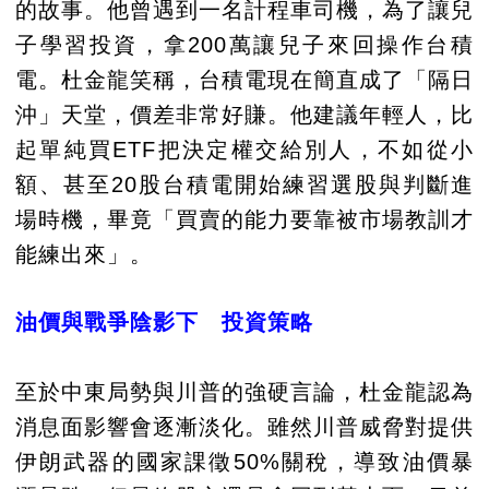
的故事。他曾遇到一名計程車司機，為了讓兒
子學習投資，拿200萬讓兒子來回操作台積
電。杜金龍笑稱，台積電現在簡直成了「隔日
沖」天堂，價差非常好賺。他建議年輕人，比
起單純買ETF把決定權交給別人，不如從小
額、甚至20股台積電開始練習選股與判斷進
場時機，畢竟「買賣的能力要靠被市場教訓才
能練出來」。
油價與戰爭陰影下 投資策略
至於中東局勢與川普的強硬言論，杜金龍認為
消息面影響會逐漸淡化。雖然川普威脅對提供
伊朗武器的國家課徵50%關稅，導致油價暴