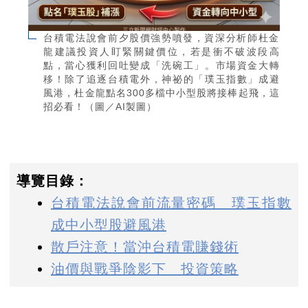
台積電法說會前夕股價強勢噴發，資深分析師杜金
龍建議投資人盯緊關鍵價位，若是衝不破波段高
點，當心獲利回吐變成「洗碗工」。市場資金大轉
移！除了追逐台積電外，神祕的「璞玉指數」成避
風港，杜金龍點名300多檔中小型股將接棒起飛，這
招必看！（圖／AI製圖）
導覽目錄：
台積電法說會前流量密碼 璞玉指數
成中小型股避風港
散戶注意！當沖台積電賺錢術
油價與戰爭陰影下 投資策略