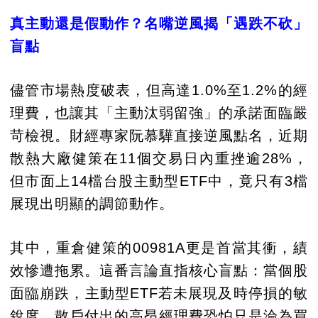
真主動還是假動作？名嘴逆風揭「遇跌不砍」
盲點
儘管市場熱度破表，但高達1.0%至1.2%的經
理費，也讓其「主動汰弱留強」的承諾面臨嚴
苛檢視。財經專家阮慕驊直接逆風點名，近期
散熱大廠健策在11個交易日內重挫逾28%，
但市面上14檔台股主動型ETF中，竟只有3檔
展現出明顯的調節動作。
其中，重倉健策的00981A更是首當其衝，績
效慘遭拖累。這番言論直指核心盲點：當個股
面臨崩跌，主動型ETF若未展現及時停損的敏
銳度，散戶付出的高昂經理費恐怕只是淪為買