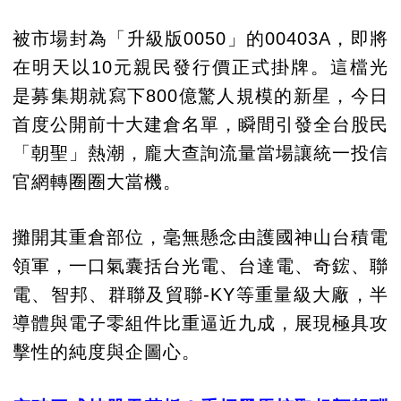
被市場封為「升級版0050」的00403A，即將
在明天以10元親民發行價正式掛牌。這檔光
是募集期就寫下800億驚人規模的新星，今日
首度公開前十大建倉名單，瞬間引發全台股民
「朝聖」熱潮，龐大查詢流量當場讓統一投信
官網轉圈圈大當機。
攤開其重倉部位，毫無懸念由護國神山台積電
領軍，一口氣囊括台光電、台達電、奇鋐、聯
電、智邦、群聯及貿聯-KY等重量級大廠，半
導體與電子零組件比重逼近九成，展現極具攻
擊性的純度與企圖心。