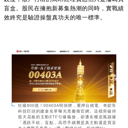
盲盒。股民在擁抱新募集熱潮的同時，實戰績
效終究是驗證操盤真功夫的唯一標準。
狂吸800億！00403A明掛牌，重押台積電、奇鋐等
科技巨頭的建倉名單曝光竟癱瘓官網。這檔突破持
股天花板的主動ETF引爆瘋搶，卻遭名嘴逆風踢爆
「遇跌不砍」盲點，高昂手續費是真主動還是買盲