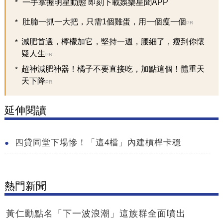
一手掌握明星動態 即刻下載娛樂星聞APP
肚腩一抓一大把，只需1個雞蛋，用一個瘦一個
PR
減肥首選，檸檬加它，堅持一週，腰細了，瘦到你懷
疑人生
PR
超神減肥神器！橘子不要直接吃，加點這個！體重天
天下降
PR
延伸閱讀
四貸同堂下場慘！「這4檔」內建槓桿卡穩
熱門新聞
黃仁勳點名「下一波浪潮」這族群全面噴出