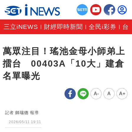
三立iNEWS
財經即時新聞
全民i彩券
台
|
|
|
萬眾注目！瑤池金母小師弟上
擂台 00403A「10大」建倉
名單曝光
A-
A
A+
記者
師瑞德
報導
2026/05/11 19:11