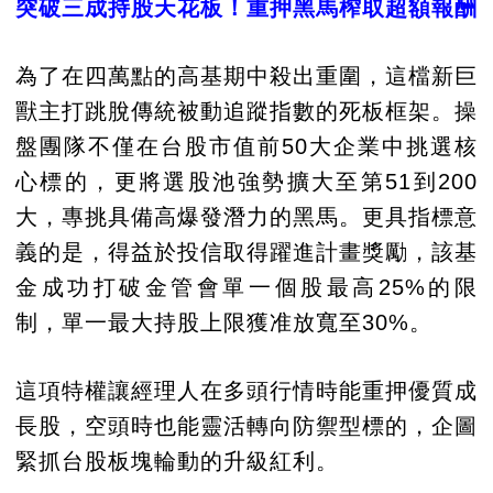
突破三成持股天花板！重押黑馬榨取超額報酬
為了在四萬點的高基期中殺出重圍，這檔新巨
獸主打跳脫傳統被動追蹤指數的死板框架。操
盤團隊不僅在台股市值前50大企業中挑選核
心標的，更將選股池強勢擴大至第51到200
大，專挑具備高爆發潛力的黑馬。更具指標意
義的是，得益於投信取得躍進計畫獎勵，該基
金成功打破金管會單一個股最高25%的限
制，單一最大持股上限獲准放寬至30%。
這項特權讓經理人在多頭行情時能重押優質成
長股，空頭時也能靈活轉向防禦型標的，企圖
緊抓台股板塊輪動的升級紅利。