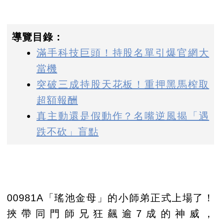
導覽目錄：
滿手科技巨頭！持股名單引爆官網大
當機
突破三成持股天花板！重押黑馬榨取
超額報酬
真主動還是假動作？名嘴逆風揭「遇
跌不砍」盲點
00981A「瑤池金母」的小師弟正式上場了！
挾帶同門師兄狂飆逾7成的神威，