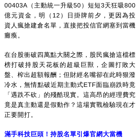
00403A（主動統一升級50）短短3天狂吸800
億元資金，明（12）日掛牌前夕，更因為投
資人瘋搶建倉名單，直接把投信官網塞到當機
癱瘓。
在台股衝破四萬點大關之際，股民瘋搶這檔標
榜打破持股天花板的超級巨獸，企圖打敗大
盤、榨出超額報酬；但財經名嘴卻在此時狠潑
冷水，無情點破近期主動式ETF面臨崩跌時竟
「遇跌不砍」的殘酷現實。這高昂的經理費究
竟是真主動還是假動作？這場實戰檢驗現在才
正要開打。
滿手科技巨頭！持股名單引爆官網大當機