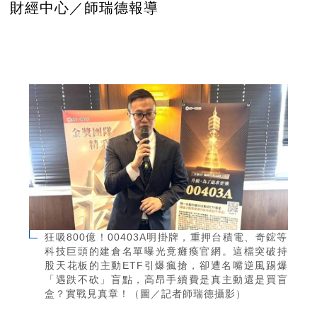
財經中心／師瑞德報導
狂吸800億！00403A明掛牌，重押台積電、奇鋐等
科技巨頭的建倉名單曝光竟癱瘓官網。這檔突破持
股天花板的主動ETF引爆瘋搶，卻遭名嘴逆風踢爆
「遇跌不砍」盲點，高昂手續費是真主動還是買盲
盒？實戰見真章！（圖／記者師瑞德攝影）