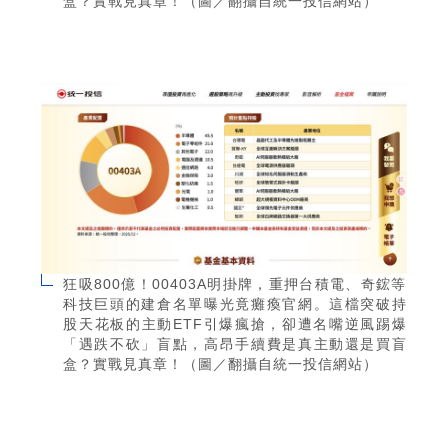
盒？實戰見真章！（圖／翻攝自統一投信網站）
狂吸800億！00403A明掛牌，重押台積電、奇鋐等
科技巨頭的建倉名單曝光竟癱瘓官網。這檔突破持
股天花板的主動ETF引爆瘋搶，卻遭名嘴逆風踢爆
「遇跌不砍」盲點，高昂手續費是真主動還是買盲
盒？實戰見真章！（圖／翻攝自統一投信網站）