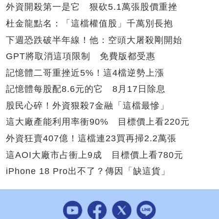
外資開殺第一是它 狠砍5.1萬張股價重挫
杜金龍點名：「這檔權值股」千萬別長抱
下週恐跌破半年線！他：空頭大屠殺剛開始
GPT將取消這項限制 免費版都受惠
記憶體二哥重挫近5%！這4檔逆勢上漲
記憶體每股配8.6元的它 8月17日除息
股民心碎！外資狠殺7金融「這檔最慘」
這大廠產能利用率衝90% 目標價上看220元
外資狂賣407億！這檔連23買再掃2.2萬張
這AOI大廠市占衝上9成 目標價上看780元
iPhone 18 Pro出不了？傳因「缺這貨」