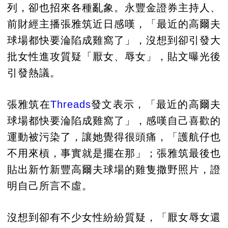
列，卻也招來各種亂象。永豐金證券主持人、
前財經主播張雅筑近日感嘆，「最近的高爾夫
球場都快要淪陷成雞窩了」，沒想到卻引發大
批女性進攻質疑「厭女、辱女」，貼文曝光後
引發熱議。
張雅筑在
Threads
發文表示，「最近的高爾夫
球場都快要淪陷成雞窩了」，感嘆自己喜歡的
運動被污染了，讓她覺得很頭痛，「護航仔也
不用來槓，事實就是擺在那」；張雅筑最後也
貼出新竹新豐高爾夫球場的雞隻撒野照片，證
明自己所言不虛。
沒想到卻有不少女性紛紛質疑，「厭女辱女還