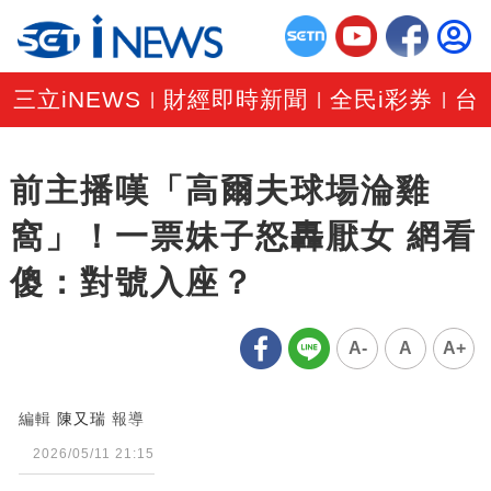
三立iNEWS
財經即時新聞
全民i彩券
台
|
|
|
前主播嘆「高爾夫球場淪雞
窩」！一票妹子怒轟厭女 網看
傻：對號入座？
A-
A
A+
編輯
陳又瑞
報導
2026/05/11 21:15