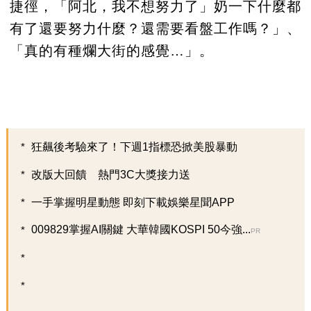
捷徑，「阿北，我不想努力了」奶一下什麼都
有了還要努力什麼？還需要看盤工作嗎？」、
「真的有種爛大街的感覺…」。
狂飆後考驗來了！下週1指標恐掀美股暴動
改版大回饋 熱門3C大獎接力送
一手掌握明星動態 即刻下載娛樂星聞APP
009829掌握AI關鍵 大華韓國KOSPI 50今強...
PR