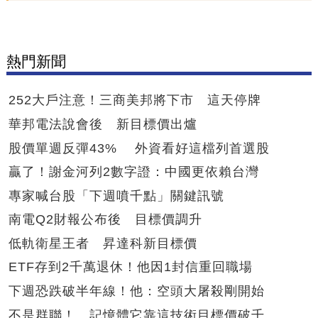
熱門新聞
252大戶注意！三商美邦將下市 這天停牌
華邦電法說會後 新目標價出爐
股價單週反彈43% 外資看好這檔列首選股
贏了！謝金河列2數字證：中國更依賴台灣
專家喊台股「下週噴千點」關鍵訊號
南電Q2財報公布後 目標價調升
低軌衛星王者 昇達科新目標價
ETF存到2千萬退休！他因1封信重回職場
下週恐跌破半年線！他：空頭大屠殺剛開始
不是群聯！ 記憶體它靠這技術目標價破千