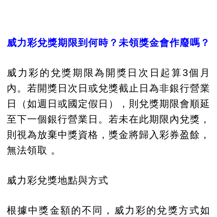
威力彩兌獎期限到何時？未領獎金會作廢嗎？
威力彩的兌獎期限為開獎日次日起算3個月
內。若開獎日次日或兌獎截止日為非銀行營業
日（如週日或國定假日），則兌獎期限會順延
至下一個銀行營業日。若未在此期限內兌獎，
則視為放棄中獎資格，獎金將歸入彩券盈餘，
無法領取 。
威力彩兌獎地點與方式
根據中獎金額的不同，威力彩的兌獎方式如