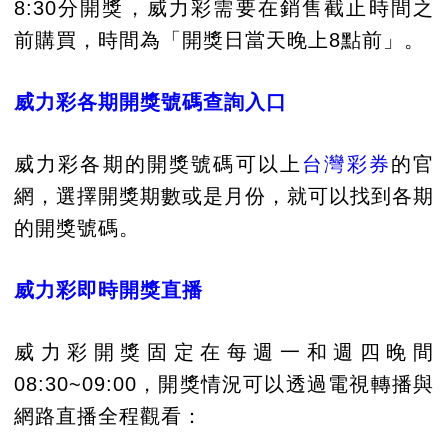
8:30分開獎，威力彩需要在銷售截止時間之
前購買，時間為「開獎日當天晚上8點前」。
威力彩各期開獎號碼查詢入口
威力彩各期的開獎號碼可以上
台灣彩券
的官
網，選擇開獎期數或是月份，就可以找到各期
的開獎號碼。
威力彩即時開獎直播
威力彩開獎固定在每週一和週四晚間
08:30~09:00，開獎情況可以透過電視轉播與
網路直播全程觀看：