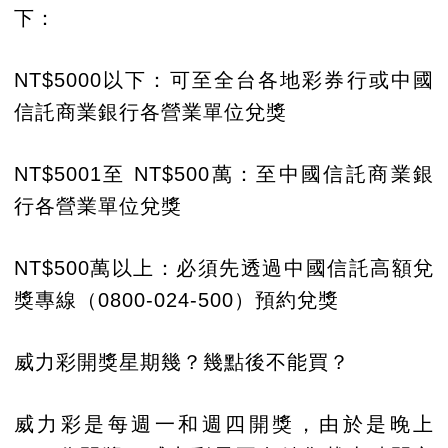
下：
NT$5000以下：可至全台各地彩券行或中國
信託商業銀行各營業單位兌獎
NT$5001至 NT$500萬：至中國信託商業銀
行各營業單位兌獎
NT$500萬以上：必須先透過中國信託高額兌
獎專線（0800-024-500）預約兌獎
威力彩開獎星期幾？幾點後不能買？
威力彩是每週一和週四開獎，由於是晚上