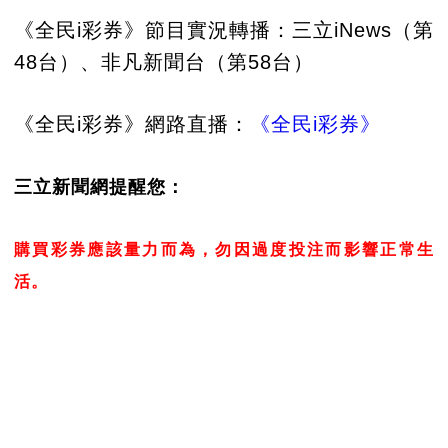
《全民i彩券》節目實況轉播：三立iNews（第
48台）、非凡新聞台（第58台）
《全民i彩券》網路直播：
《全民i彩券》
三立新聞網提醒您：
購買彩券應該量力而為，勿因過度投注而影響正常生
活。