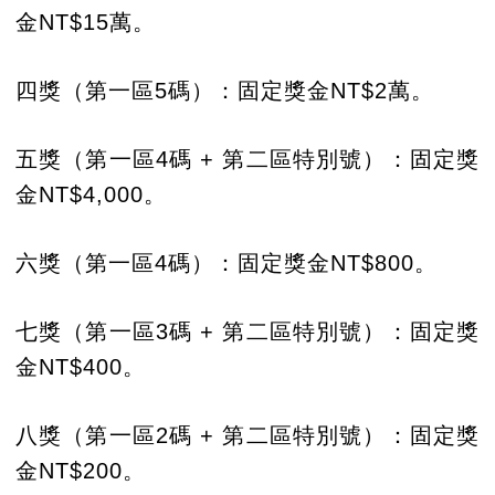
金NT$15萬。
四獎（第一區5碼）：固定獎金NT$2萬。
五獎（第一區4碼 + 第二區特別號）：固定獎
金NT$4,000。
六獎（第一區4碼）：固定獎金NT$800。
七獎（第一區3碼 + 第二區特別號）：固定獎
金NT$400。
八獎（第一區2碼 + 第二區特別號）：固定獎
金NT$200。