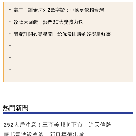
贏了！謝金河列2數字證：中國更依賴台灣
改版大回饋 熱門3C大獎接力送
追蹤訂閱娛樂星聞 給你最即時的娛樂星鮮事
熱門新聞
252大戶注意！三商美邦將下市 這天停牌
華邦電法說會後 新目標價出爐