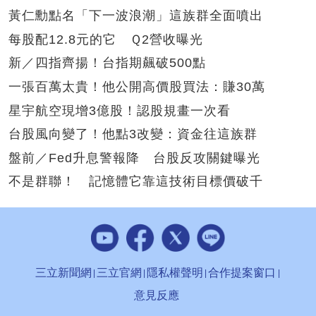
黃仁勳點名「下一波浪潮」這族群全面噴出
每股配12.8元的它 Ｑ2營收曝光
新／四指齊揚！台指期飆破500點
一張百萬太貴！他公開高價股買法：賺30萬
星宇航空現增3億股！認股規畫一次看
台股風向變了！他點3改變：資金往這族群
盤前／Fed升息警報降 台股反攻關鍵曝光
不是群聯！ 記憶體它靠這技術目標價破千
三立新聞網
三立官網
隱私權聲明
合作提案窗口
意見反應