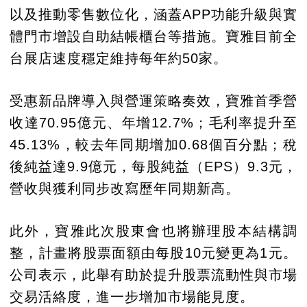
以及推動零售數位化，涵蓋APP功能升級與實
體門市增設自助結帳櫃台等措施。寶雅目前全
台展店速度穩定維持每年約50家。
受惠新品牌導入與營運策略奏效，寶雅首季營
收達70.95億元、年增12.7%；毛利率提升至
45.13%，較去年同期增加0.68個百分點；稅
後純益達9.9億元，每股純益（EPS）9.3元，
營收與獲利同步改寫歷年同期新高。
此外，寶雅此次股東會也將辦理股本結構調
整，計畫將股票面額由每股10元變更為1元。
公司表示，此舉有助於提升股票流動性與市場
交易活絡度，進一步增加市場能見度。