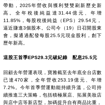
帶動，2025年營收與獲利雙雙刷新歷史新
高。全年稅後純益達31.44億元、年增
11.85%，每股稅後純益（EPS）29.54元，
逼近賺進3個股本。公司今（19）日召開股東
會，擬通過配發每股25.5元現金股利，創下
歷年新高。
這股王首季EPS29.3元破紀錄 配息25.5元
回顧去年營運表現，寶雅截至去年底全台店數
已達470家，全年營收253.19億元、年增
7.2%。今年首季營運動能持續升溫，公司持
續推進三大策略，包括積極展店、拓展美妝店
與店中店等新店型，加碼提升自有商品比重，