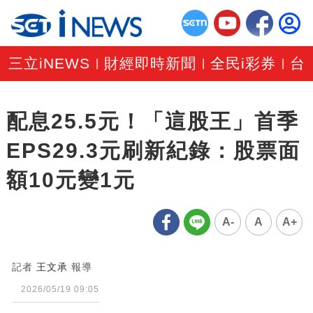
三立iNEWS
財經即時新聞
全民i彩券
台
|
|
|
配息25.5元！「這股王」首季
EPS29.3元刷新紀錄：股票面
額10元變1元
A-
A
A+
記者
王文承
報導
2026/05/19 09:05