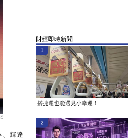
財經即時新聞
1
搭捷運也能遇見小幸運！
記
2
丰、輝達