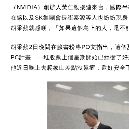
（NVIDIA）創辦人黃仁勳接連來台，國際
在鎔以及SK集團會長崔泰源等人也紛紛現
胡采蘋就感嘆，「如果這個島上的人，還不
胡采蘋2日晚間在臉書粉專PO文指出，這個
PC計畫，一堆股票上個星期開始已經衝了
他近日晚上去爬象山差點沒累癱，還好安全