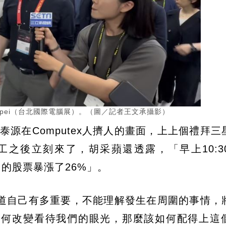
aipei（台北國際電腦展）。（圖／記者王文承攝影）
源在Computex人擠人的畫面，上上個禮拜三
之後立刻來了，胡采蘋還透露，「早上10:3
司的股票暴漲了26%」。
道自己有多重要，不能理解發生在周圍的事情，
如何改變看待我們的眼光，那麼該如何配得上這