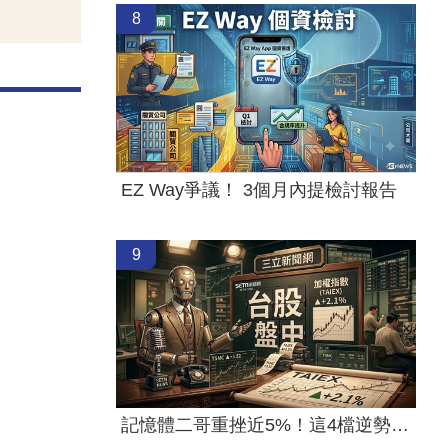
8
EZ Way爭議！ 3個月內提檢討報告
9
記憶體二哥重挫近5%！這4檔逆勢上漲