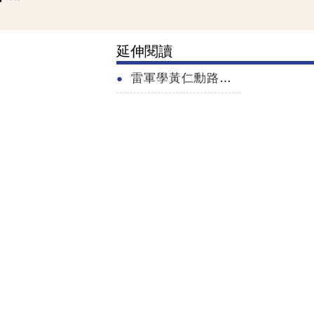
延伸閱讀
雷軍學黃仁勳路邊吃麵 遭路過小女孩酸爆