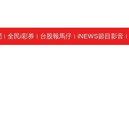
聞
全民i彩券
台股報馬仔
iNEWS節目影音
|
|
|