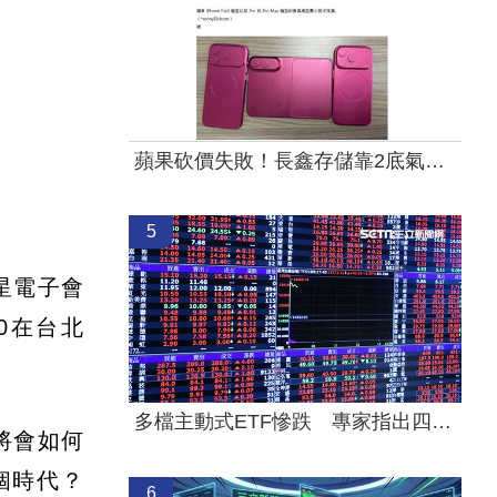
蘋果砍價失敗！長鑫存儲靠2底氣拒降價
5
星電子會
0在台北
多檔主動式ETF慘跌 專家指出四個陷阱
將會如何
個時代？
6