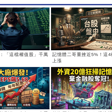
：「這檔權值股」千萬
記憶體二哥重挫近5%！這4
上漲