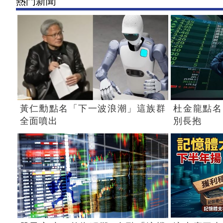
熱門新聞
黃仁勳點名「下一波浪潮」這族群
杜金龍點名
全面噴出
別長抱