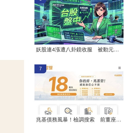
妖股連4漲遭八卦鏡收服 被動元件一片綠
7
兆基債務風暴！檢調搜索 前董座帶回偵訊