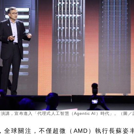
演講，宣布進入「代理式人工智慧（Agentic AI）時代」。（圖／
熠熠，全球關注，不僅超微（AMD）執行長蘇姿