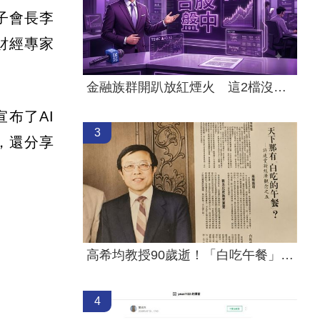
電子會長李
財經專家
」
金融族群開趴放紅煙火 這2檔沒被邀請
布了AI
3
，還分享
高希均教授90歲逝！「白吃午餐」秘密曝光
4