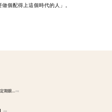
要做個配得上這個時代的人」。
期眼...
PR
】
PR