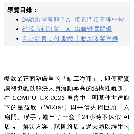
導覽目錄：
經驗斷層有解？AI 接管門市管理中樞
從巡店到訂貨 AI 串聯營運閉環
前台銷售：AI 點餐主動助攻客單價
餐飲業正面臨嚴重的「缺工海嘯」，即便薪資
調漲也難以解決人員流動率高的結構性難題。
在 COMPUTEX 2026 展會中，明基佳世達旗
下的星益欣（WiXtar）與平價火鍋巨頭「六
扇門」聯手，端出了一套「24小時不休假 AI
店長」解決方案，試圖將店長過去賴以維生的