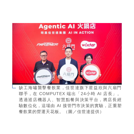
缺工海嘯襲擊餐飲業，佳世達旗下星益欣與六扇門
聯手，在 COMPUTEX 端出「24小時 AI 店長」。
透過巡店機器人、智慧點餐與決策平台，將店長經
驗數位化，這場由 AI 接管門市決策的實驗，正重塑
餐飲業的營運天花板。（圖／佳世達提供）