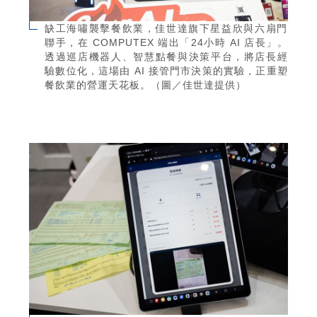
缺工海嘯襲擊餐飲業，佳世達旗下星益欣與六扇門
聯手，在 COMPUTEX 端出「24小時 AI 店長」。
透過巡店機器人、智慧點餐與決策平台，將店長經
驗數位化，這場由 AI 接管門市決策的實驗，正重塑
餐飲業的營運天花板。（圖／佳世達提供）