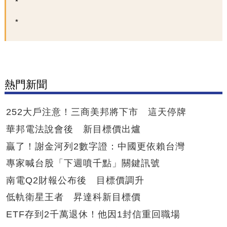
熱門新聞
252大戶注意！三商美邦將下市 這天停牌
華邦電法說會後 新目標價出爐
贏了！謝金河列2數字證：中國更依賴台灣
專家喊台股「下週噴千點」關鍵訊號
南電Q2財報公布後 目標價調升
低軌衛星王者 昇達科新目標價
ETF存到2千萬退休！他因1封信重回職場