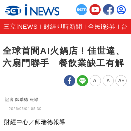
三立iNEWS
財經即時新聞
全民i彩券
台
|
|
|
全球首間AI火鍋店！佳世達、
六扇門聯手 餐飲業缺工有解
A-
A
A+
記者
師瑞德
報導
2026/06/04 05:30
財經中心／師瑞德報導