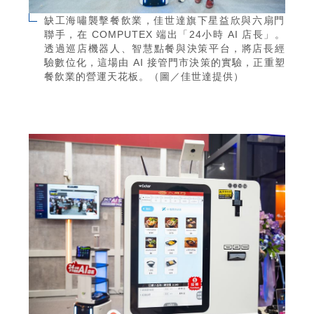
缺工海嘯襲擊餐飲業，佳世達旗下星益欣與六扇門
聯手，在 COMPUTEX 端出「24小時 AI 店長」。
透過巡店機器人、智慧點餐與決策平台，將店長經
驗數位化，這場由 AI 接管門市決策的實驗，正重塑
餐飲業的營運天花板。（圖／佳世達提供）