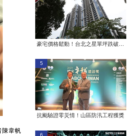
豪宅價格鬆動！台北之星單坪跌破200萬元
5
抗颱驗證零災情！山區防汛工程獲獎
者陳韋帆
6