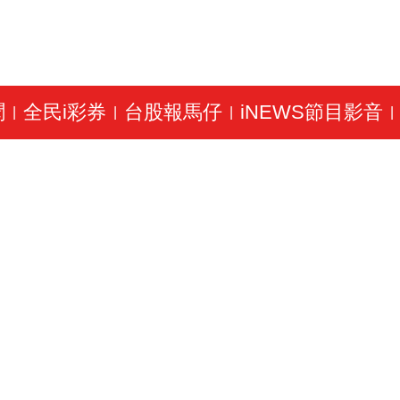
聞
全民i彩券
台股報馬仔
iNEWS節目影音
|
|
|