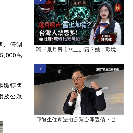
售、管制
獨／鬼月房市雪上加霜？她：環境比鬼可怕
000萬
7
壟斷轉售
損及公眾
邱復生住家法拍是幫台開還債？台開喊告！