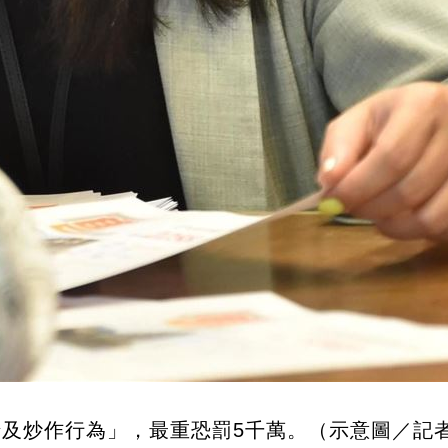
涉及炒作行為」，最重恐罰5千萬。（示意圖／記