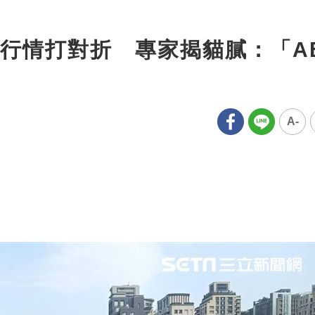
行情打對折 專家揭貓膩：「A
A-