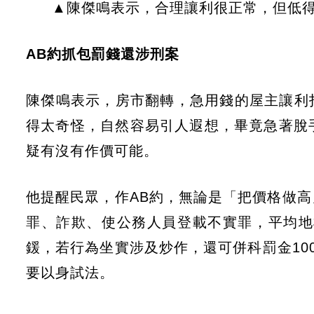
▲陳傑鳴表示，合理讓利很正常，但低
AB約抓包罰錢還涉刑案
陳傑鳴表示，房市翻轉，急用錢的屋主讓利
得太奇怪，自然容易引人遐想，畢竟急著脫手
疑有沒有作價可能。
他提醒民眾，作AB約，無論是「把價格做
罪、詐欺、使公務人員登載不實罪，平均地
鍰，若行為坐實涉及炒作，還可併科罰金100
要以身試法。