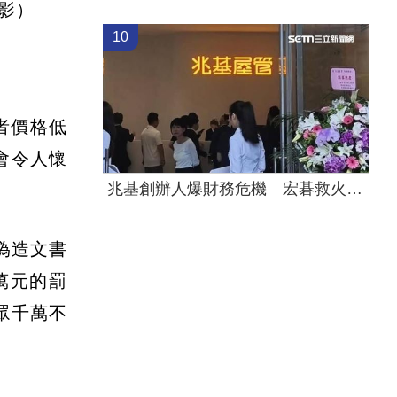
影）
10
者價格低
會令人懷
兆基創辦人爆財務危機 宏碁救火指派董座
偽造文書
萬元的罰
眾千萬不