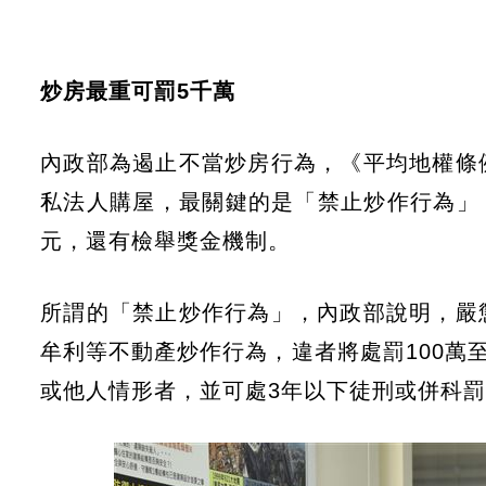
炒房最重可罰5千萬
內政部為遏止不當炒房行為，《平均地權條
私法人購屋，最關鍵的是「禁止炒作行為」，一
元，還有檢舉獎金機制。
所謂的「禁止炒作行為」，內政部說明，嚴
牟利等不動產炒作行為，違者將處罰100萬
或他人情形者，並可處3年以下徒刑或併科罰金1