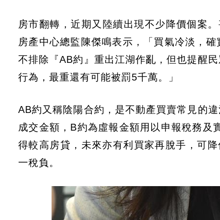
房市翻轉，近期又陸續出現不少降價個案。
房產中心總監陳傑鳴表示，「買氣冷淡，確
不排除『AB約』重出江湖作亂，但也提醒
行為，最重還有可能被罰5千萬。」
AB約又稱陰陽合約，是不動產買賣常見的違
成交金額，B約為虛報金額用以申報稅務及
得較高房貸，未來亦有利買家再脫手，可降
一稅負。