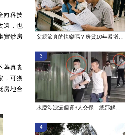
全向科技
太遠，也
坐實炒房
父親節真的快樂嗎？房貸10年暴增逾400萬
3
約為真實
家，可獲
低房地合
永慶涉洩漏個資3人交保 總部解除加盟！
4