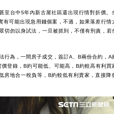
甚至台中5年內新古屋社區還出現行情對折價。
實有可能出現急用錢個案，不過，如果落差行情
民眾切勿以身試法，一旦被抓到，不僅有刑責，若
法行為，一間房子成交，簽訂A、B兩份合約，A
實價登錄，B約可能低、可能高，B約較高有利買
低房地合一稅負等，B約較低有利賣家，直接降