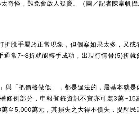
得太奇怪，難免會啟人疑竇。（圖／記者陳韋帆攝
打折脫手屬於正常現象，但個案如果太多，又或
通常7~8折就能轉手成功，出現行情骨(5)折就
高」與「把價格做低」，都是違法的，最基本就是
權條例部分，申報登錄資訊不實亦可處3萬~15
萬至5,000萬元，其損失之大得不償失，提醒民