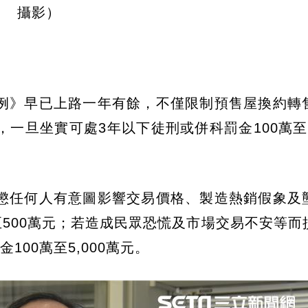
攝影）
例》早已上路一年有餘，不僅限制預售屋換約轉
旦坐實可處3年以下徒刑或併科罰金100萬至5,
懲任何人有意圖影響交易價格、製造熱銷假象及
至500萬元；若造成民眾恐慌及市場交易不安等而
00萬至5,000萬元。