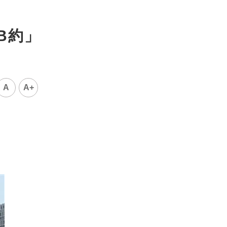
B約」
A
A+