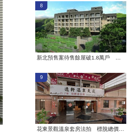
8
新北預售案待售餘屋破1.8萬戶 三市最多
9
花東景觀溫泉套房法拍 標脫總價金1725萬