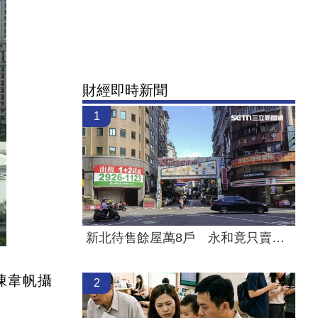
財經即時新聞
1
新北待售餘屋萬8戶 永和竟只賣贏八里！
陳韋帆攝
2