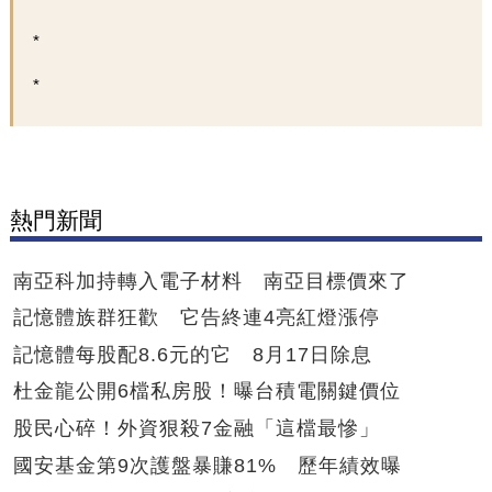
熱門新聞
南亞科加持轉入電子材料 南亞目標價來了
記憶體族群狂歡 它告終連4亮紅燈漲停
記憶體每股配8.6元的它 8月17日除息
杜金龍公開6檔私房股！曝台積電關鍵價位
股民心碎！外資狠殺7金融「這檔最慘」
國安基金第9次護盤暴賺81% 歷年績效曝