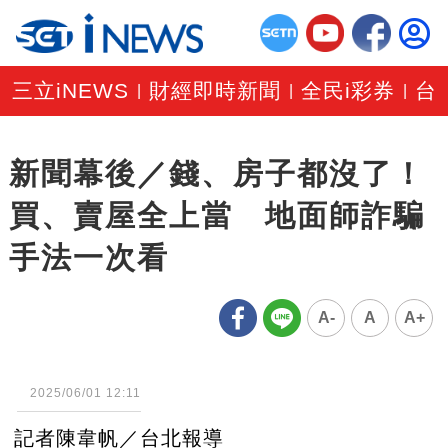
三立iNEWS
財經即時新聞
全民i彩券
台
|
|
|
新聞幕後／錢、房子都沒了！
買、賣屋全上當 地面師詐騙
手法一次看
A-
A
A+
2025/06/01 12:11
記者陳韋帆／台北報導