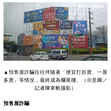
▲預售屋詐騙往往伴隨著「便宜打折賣、一屋
多賣」等情況，最終成為爛尾樓。（示意圖／
記者陳韋帆攝影）
預售屋詐騙