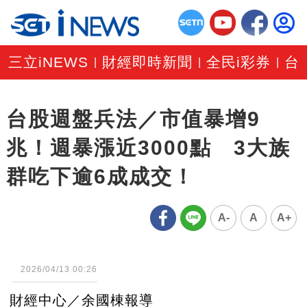
三立iNEWS
財經即時新聞
全民i彩券
台
|
|
|
台股週盤兵法／市值暴增9
兆！週暴漲近3000點 3大族
群吃下逾6成成交！
A-
A
A+
2026/04/13 00:26
財經中心／余國棟報導