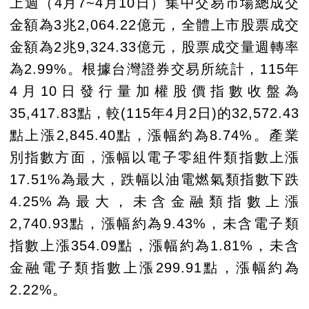
上週（4月7~4月10日）集中交易市場總成交
金額為3兆2,064.22億元，全體上市股票成交
金額為2兆9,324.33億元，股票成交量週轉率
為2.99%。根據台灣證券交易所統計，115年
4月10日發行量加權股價指數收盤為
35,417.83點，較(115年4月2日)的32,572.43
點上漲2,845.40點，漲幅約為8.74%。產業
別指數方面，漲幅以電子零組件類指數上漲
17.51%為最大，跌幅以油電燃氣類指數下跌
4.25%為最大，未含金融類指數上漲
2,740.93點，漲幅約為9.43%，未含電子類
指數上漲354.09點，漲幅約為1.81%，未含
金融電子類指數上漲299.91點，漲幅約為
2.22%。