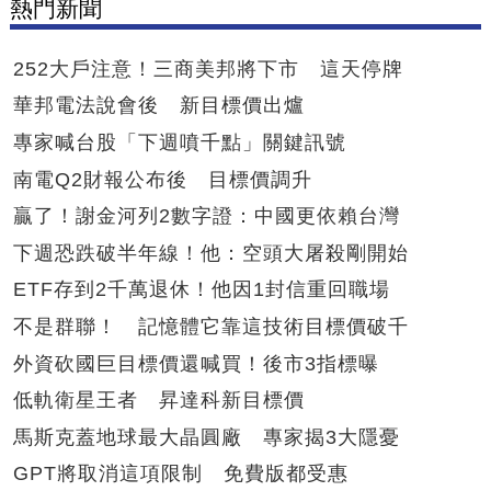
熱門新聞
252大戶注意！三商美邦將下市 這天停牌
華邦電法說會後 新目標價出爐
專家喊台股「下週噴千點」關鍵訊號
南電Q2財報公布後 目標價調升
贏了！謝金河列2數字證：中國更依賴台灣
下週恐跌破半年線！他：空頭大屠殺剛開始
ETF存到2千萬退休！他因1封信重回職場
不是群聯！ 記憶體它靠這技術目標價破千
外資砍國巨目標價還喊買！後市3指標曝
低軌衛星王者 昇達科新目標價
馬斯克蓋地球最大晶圓廠 專家揭3大隱憂
GPT將取消這項限制 免費版都受惠