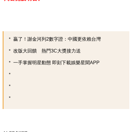
贏了！謝金河列2數字證：中國更依賴台灣
改版大回饋 熱門3C大獎接力送
一手掌握明星動態 即刻下載娛樂星聞APP