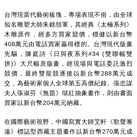
台灣現當代藝術板塊，專場表現不俗，由全球
知名雕塑大師朱銘領軍，其經典《太極系列》
木雕原作，經多方買家競價，穩健以新台幣
408萬元由電話買家贏得標的。台灣現代版畫
先驅，陳庭詩《日與夜系列#34 (雙聯幅雙
拼)》大尺幅蔗版畫，經現場與電話委託激烈
競價，最終雙龍競逐後以新台幣288萬元成
交，為藝術家個人全球第五高價紀錄。張忠謀
夫人張淑芬《無題》燄紅抽象畫作，則由書面
買家以新台幣204萬元納藏。
在國際藝術視野，中國寫實大師艾軒《歌聲漸
遠》標誌型西藏主題畫作以新台幣270萬元成