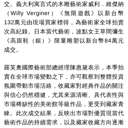
交。義大利寓言式的木雕藝術家威利．維傑納
（Willy Verginer）《無限遊戲》以新台幣
132萬元由現場買家標得，為藝術家全球拍賣
次高紀錄。日本當代藝術，波點女王草間彌生
《高跟鞋（銀）》限量雕塑以新台幣84萬元
成交。
羅芙奧國際藝術部總經理陳惠黛表示，本季拍
賣在全球市場變動之下，亦可觀察到整體投資
氛圍帶動市場活絡，收藏家對經典作品的關注
與信心仍然穩健，尤其來源清晰、具代表性與
市場稀缺性的美術館等級作品，更受到藏家青
睞。此次成交結果，反映出市場對優質現當代
藝術作品的持續需求，以及藏家收藏方向逐漸