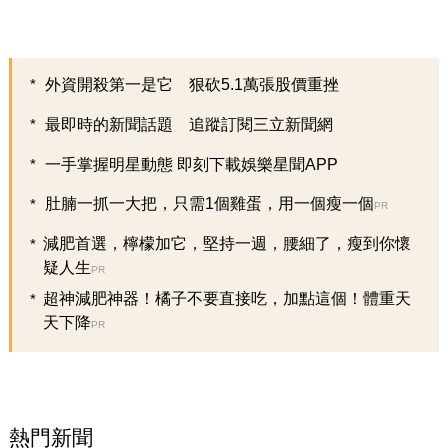
外資開殺第一是它 狠砍5.1萬張股價重挫
最即時的新聞話題 追蹤訂閱三立新聞網
一手掌握明星動態 即刻下載娛樂星聞APP
肚腩一抓一大把，只需1個雞蛋，用一個瘦一個
PR
減肥首選，檸檬加它，堅持一週，腰細了，瘦到你懷
疑人生
PR
超神減肥神器！橘子不要直接吃，加點這個！體重天
天下降
PR
熱門新聞