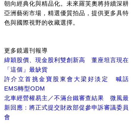
朝向經典化與精品化。未來羅芙奧將持續深耕
亞洲藝術市場，精選優質拍品，提供更多具特
色與國際視野的收藏選擇。
更多鏡週刊報導
緯穎股價、現金股利雙創新高 董座坦言現在
「這個」最缺貨
許介立首挑金寶股東會大梁好淡定 喊話
EMS轉型ODM
北車經營權易主／不滿台鐵審查結果 微風最
新回應：將正式提交財政部促參申訴審議委員
會