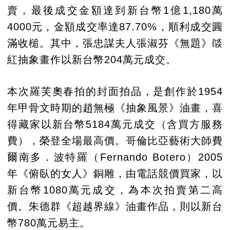
賣，最後成交金額達到新台幣1億1,180萬
4000元，金額成交率達87.70%，順利成交圓
滿收槌。其中，張忠謀夫人張淑芬《無題》燄
紅抽象畫作以新台幣204萬元成交。
本次羅芙奧春拍的封面拍品，是創作於1954
年甲骨文時期的趙無極《抽象風景》油畫，喜
得藏家以新台幣5184萬元成交（含買方服務
費），榮登全場最高價。哥倫比亞藝術大師費
爾南多．波特羅（Fernando Botero）2005
年《俯臥的女人》銅雕，由電話競價買家，以
新台幣1080萬元成交，為本次拍賣第二高
價。朱德群《超越界線》油畫作品，則以新台
幣780萬元易主。