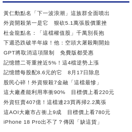
黃仁勳點名「下一波浪潮」這族群全面噴出
外資開殺第一是它 狠砍5.1萬張股價重挫
杜金龍點名：「這檔權值股」千萬別長抱
下週恐跌破半年線！他：空頭大屠殺剛開始
GPT將取消這項限制 免費版都受惠
記憶體二哥重挫近5%！這4檔逆勢上漲
記憶體每股配8.6元的它 8月17日除息
股民心碎！外資狠殺7金融「這檔最慘」
這大廠產能利用率衝90% 目標價上看220元
外資狂賣407億！這檔連23買再掃2.2萬張
這AOI大廠市占衝上9成 目標價上看780元
iPhone 18 Pro出不了？傳因「缺這貨」