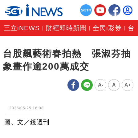
三立iNEWS
財經即時新聞
全民i彩券
台
|
|
|
台股飆藝術春拍熱 張淑芬抽
象畫作逾200萬成交
A-
A
A+
2026/05/25 16:08
圖、文／鏡週刊