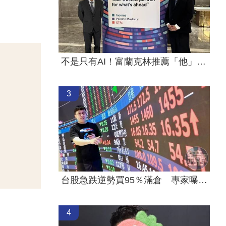
不是只有AI！富蘭克林推薦「他」紅利更多
3
台股急跌逆勢買95％滿倉 專家曝操作手法
4