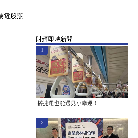
、機電股漲
財經即時新聞
1
搭捷運也能遇見小幸運！
2