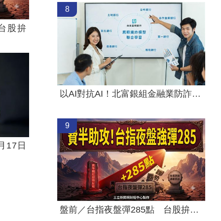
8
台股拚
以AI對抗AI！北富銀組金融業防詐聯盟
9
月17日
盤前／台指夜盤彈285點 台股拚延續反彈