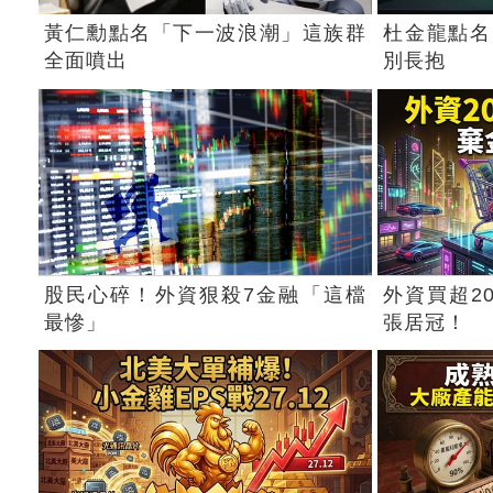
黃仁勳點名「下一波浪潮」這族群
杜金龍點名
全面噴出
別長抱
股民心碎！外資狠殺7金融「這檔
外資買超2
最慘」
張居冠！