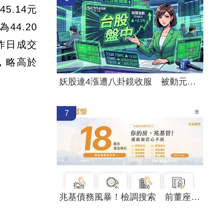
5.14元
44.20
昨日成交
%，略高於
妖股連4漲遭八卦鏡收服 被動元件一片綠
7
兆基債務風暴！檢調搜索 前董座帶回偵訊