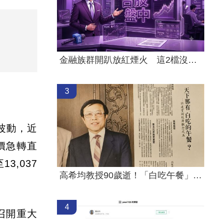
金融族群開趴放紅煙火 這2檔沒被邀請
3
波動，近
價急轉直
3,037
高希均教授90歲逝！「白吃午餐」秘密曝光
4
召開重大