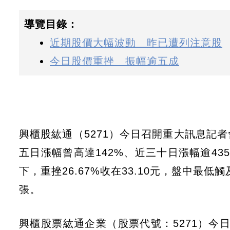
導覽目錄：
近期股價大幅波動 昨已遭列注意股
今日股價重挫 振幅逾五成
興櫃股紘通（5271）今日召開重大訊息記
五日漲幅曾高達142%、近三十日漲幅逾43
下，重挫26.67%收在33.10元，盤中最低觸及
張。
興櫃股票紘通企業（股票代號：5271）今日