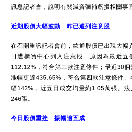
訊息記者會，說明有關減資彌補虧損相關事
近期股價大幅波動 昨已遭列注意股
在召開重訊記者會前，紘通股價已出現大幅異
日遭櫃買中心列入注意股，原因為最近五
112.12%，符合第二款注意條件；最近3
漲幅更達435.65%，符合第四款注意條件。4
幅142%，近五日成交均量約1.05萬張。
246張。
今日股價重挫 振幅逾五成