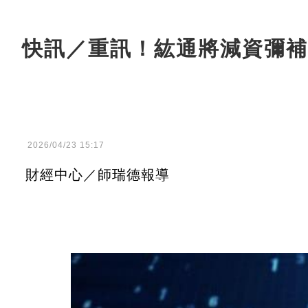
快訊／重訊！紘通將減資彌補
2026/04/23 15:17
財經中心／師瑞德報導