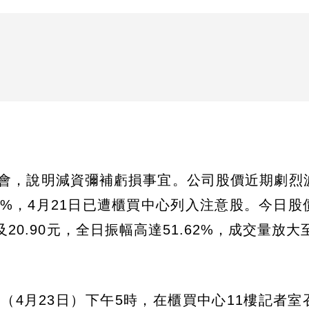
者會，說明減資彌補虧損事宜。公司股價近期劇烈
5%，4月21日已遭櫃買中心列入注意股。今日股
20.90元，全日振幅高達51.62%，成交量放大至1
（4月23日）下午5時，在櫃買中心11樓記者室