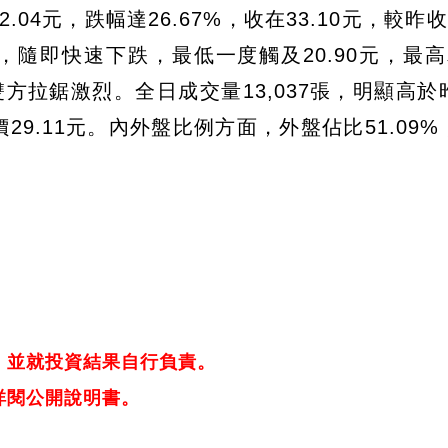
4元，跌幅達26.67%，收在33.10元，較昨收4
，隨即快速下跌，最低一度觸及20.90元，最高為
雙方拉鋸激烈。全日成交量13,037張，明顯高於
均價29.11元。內外盤比例方面，外盤佔比51.09
，並就投資結果自行負責。
詳閱公開說明書。