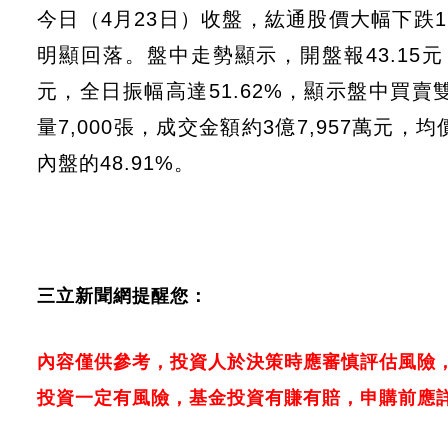
今日（4月23日）收盤，紘通股價大幅下跌12.0
明顯回落。盤中走勢顯示，開盤報43.15元
元，全日振幅高達51.62%，顯示盤中買賣
量7,000張，成交金額約3億7,957萬元，
內盤的48.91%。
三立新聞網提醒您：
內容僅供參考，投資人於決策時應審慎評估風險
投資一定有風險，基金投資有賺有賠，申購前應