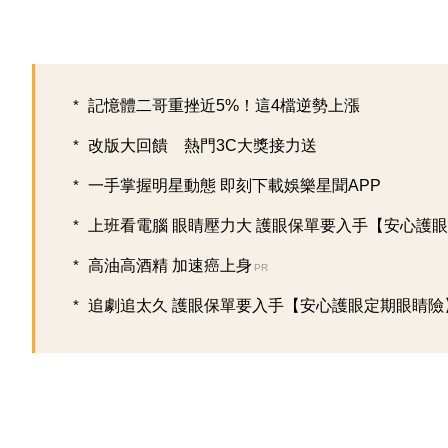
記憶體二哥重挫近5%！這4檔逆勢上漲
改版大回饋 熱門3C大獎接力送
一手掌握明星動態 即刻下載娛樂星聞APP
上班看電腦 眼睛壓力大 護眼保單要入手【安心護眼定
高油高酒精 加速癌上身
PR
追劇追太久 護眼保單要入手【安心護眼定期眼睛險