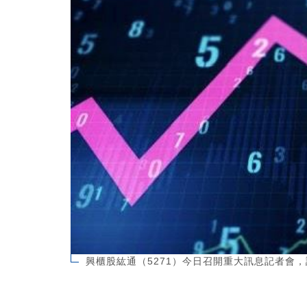
興櫃股紘通（5271）今日召開重大訊息記者會，