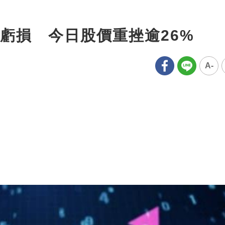
虧損 今日股價重挫逾26%
A-