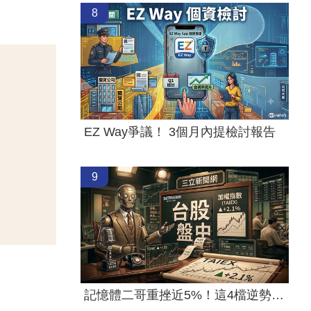
8
EZ Way爭議！ 3個月內提檢討報告
9
記憶體二哥重挫近5%！這4檔逆勢上漲