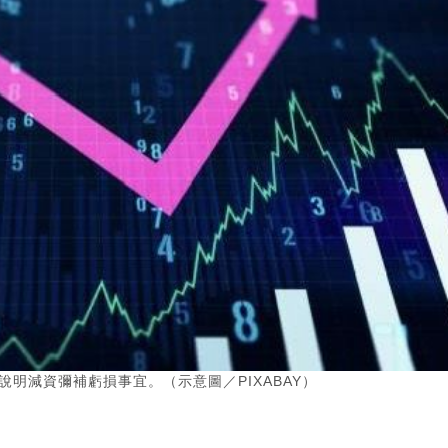
說明減資彌補虧損事宜。（示意圖／PIXABAY）