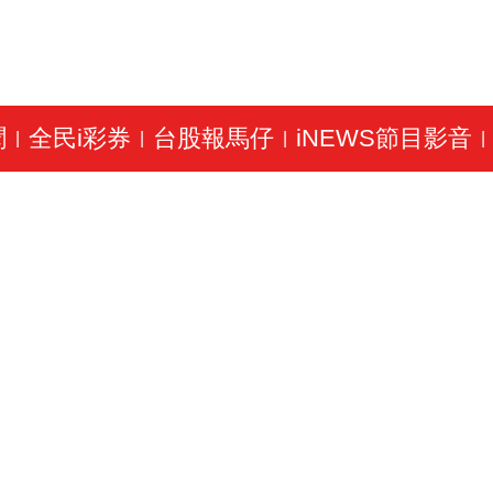
聞
全民i彩券
台股報馬仔
iNEWS節目影音
|
|
|