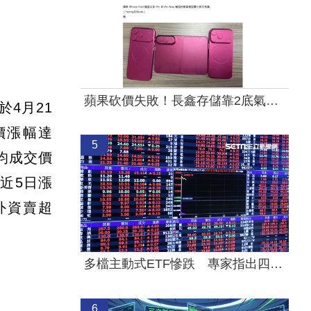
蘋果砍價失敗！長鑫存儲靠2底氣拒降價
4月21
價漲幅達
5
均成交價
，近5日漲
外資賣超
多檔主動式ETF慘跌 專家指出四個陷阱
6