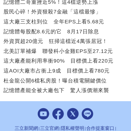
記憶體二哥重挫近5%！這4檔逆勢上漲
股民心碎！外資狠殺7金融「這檔最慘」
這大廠三支柱到位 全年EPS上看5.68元
記憶體每股配8.6元的它 8月17日除息
外資買超20億元 狂掃這檔近4萬張居冠！
北美訂單補爆 聯發科小金雞EPS至27.12元
這大廠產能利用率衝90% 目標價上看220元
這AOI大廠市占衝上9成 目標價上看780元
杜金龍公開6檔私房股！曝台積電關鍵價位
記憶體產能全被大廠包下 驚人漲價潮來襲
三立新聞網
三立官網
隱私權聲明
合作提案窗口