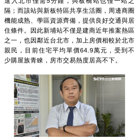
進入北市僅需5分鐘，與板橋站也僅一站之
隔；而該站與新板特區共享生活圈，周邊商圈
機能成熟、學區資源齊備，提供良好交通與居
住條件。因此新埔站不僅是建商近年推案熱區
之一，也因鄰近台北市，加上房價相較於北市
親民，目前住宅平均單價64.9萬元，受到不
少購屋族青睞，房市交易熱度居高不下。