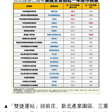
▲「雙捷運站」頭前庄、新北產業園區、三重