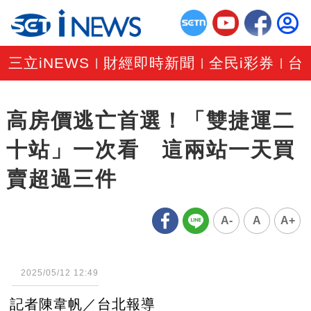
三立iNEWS
財經即時新聞
全民i彩券
台
|
|
|
高房價逃亡首選！「雙捷運二
十站」一次看 這兩站一天買
賣超過三件
A-
A
A+
2025/05/12 12:49
記者陳韋帆／台北報導