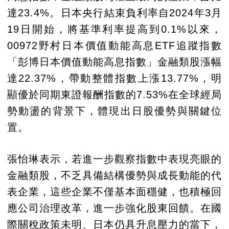
達23.4%。日本央行結束負利率自2024年3月
19日開始，將基準利率提高到0.1%以來，
00972野村日本價值動能高息ETF追蹤指數
「彭博日本價值動能高息指數」金融類股漲幅
達22.37%，帶動整體指數上漲13.77%，明
顯優於同期東證報酬指數的7.53%在全球經局
勢動盪的背景下，體現出日股優勢與關鍵位
置。
張怡琳表示，若進一步觀察指數中表現亮眼的
金融類股，不乏具備結構優勢與成長動能的代
表企業，這些企業不僅基本面穩健，也積極回
應公司治理改革，進一步強化股東回饋。在國
際關稅政策未明、日本仍具升息壓力的當下，