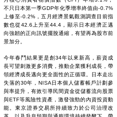
不只日本第一季GDP年化季增率終值由-0.7%
上修至-0.2%，五月經濟景氣觀測調查目前指
數也從42.6上升至44.4，顯示日本經濟正邁
向強韌的正向訊號擺脫通縮，有望再為股市前
景加分。
今年春鬥結果更是創34年以來新高，薪資成
長可望刺激更多消費，推動企業獲利成長，帶
領經濟成長邁向更全面性的正循環。日本走出
失落的30年，NISA日本個人儲蓄帳戶計劃參
與率提升，有效引導民間資金從儲蓄流向股票
與ETF等風險性資產，激發強勁的內資投資動
能。東京證券交易所持續致力於公司治理改
革，以及升息預期與通膨環境持續發酵下，帶