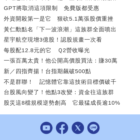
GPT將取消這項限制 免費版都受惠
外資開殺第一是它 狠砍5.1萬張股價重挫
黃仁勳點名「下一波浪潮」這族群全面噴出
星宇航空現增3億股！認股規畫一次看
每股配12.8元的它 Ｑ2營收曝光
一張百萬太貴！他公開高價股買法：賺30萬
新／四指齊揚！台指期飆破500點
不是群聯！ 記憶體它靠這技術目標價破千
台股風向變了！他點3改變：資金往這族群
股災這8檔規模逆勢創高 它最猛成長逾10%