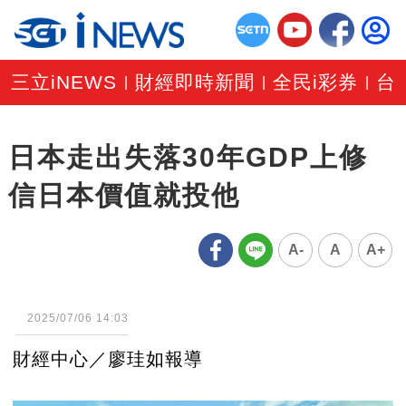
三立iNEWS
財經即時新聞
全民i彩券
台
|
|
|
日本走出失落30年GDP上修
信日本價值就投他
A-
A
A+
2025/07/06 14:03
財經中心／廖珪如報導