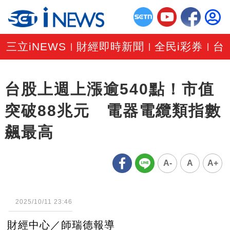
三立iNEWS
財經即時新聞
全民i彩券
台
|
|
|
台股上週上漲逾540點！市值
突破88兆元 電器電纜類指數
飆最高
A-
A
A+
2025/10/11 23:46
財經中心／師瑞德報導