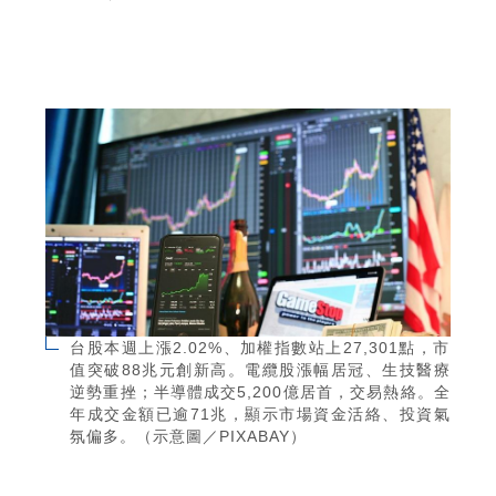
台股本週上漲2.02%、加權指數站上27,301點，市
值突破88兆元創新高。電纜股漲幅居冠、生技醫療
逆勢重挫；半導體成交5,200億居首，交易熱絡。全
年成交金額已逾71兆，顯示市場資金活絡、投資氣
氛偏多。（示意圖／PIXABAY）