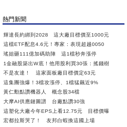
熱門新聞
輝達長約綁到2028 這大廠目標價至1000元
這檔ETF配息4.6元！專家：表現超越0050
瑤姐砸111億加碼助陣 這1檔秒奔漲停
1金融股築出W底！他用股利買30張：搖錢樹
不是友達！ 這家面板廠目標價定63元
這集團強爆！3檔攻漲停、1檔猛飆近9%
黃仁勳點讚機器人 概念股34檔
大摩AI供應鏈圖譜 台廠點讚30強
這塑化大廠今年EPS上看12.75元 目標價曝
宏都拉斯哭了！ 友邦白蝦換這國上場