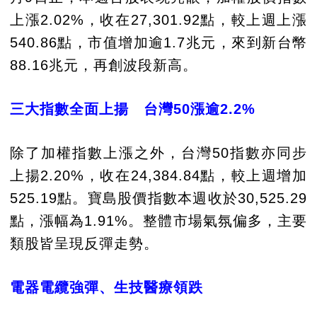
上漲2.02%，收在27,301.92點，較上週上漲
540.86點，市值增加逾1.7兆元，來到新台幣
88.16兆元，再創波段新高。
三大指數全面上揚 台灣50漲逾2.2%
除了加權指數上漲之外，台灣50指數亦同步
上揚2.20%，收在24,384.84點，較上週增加
525.19點。寶島股價指數本週收於30,525.29
點，漲幅為1.91%。整體市場氣氛偏多，主要
類股皆呈現反彈走勢。
電器電纜強彈、生技醫療領跌